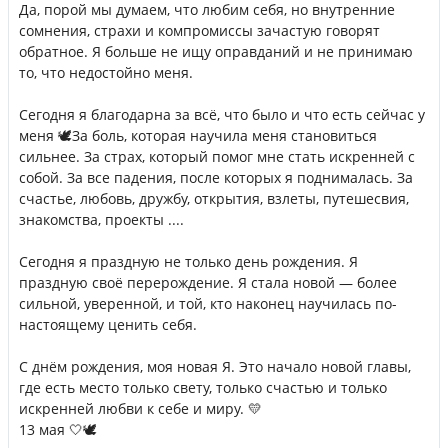
Да, порой мы думаем, что любим себя, но внутренние
сомнения, страхи и компромиссы зачастую говорят
обратное. Я больше не ищу оправданий и не принимаю
то, что недостойно меня.
⠀
Сегодня я благодарна за всё, что было и что есть сейчас у
меня 🕊️За боль, которая научила меня становиться
сильнее. За страх, который помог мне стать искренней с
собой. За все падения, после которых я поднималась. За
счастье, любовь, дружбу, открытия, взлеты, путешесвия,
знакомства, проекты ....
⠀
Сегодня я праздную не только день рождения. Я
праздную своё перерождение. Я стала новой — более
сильной, уверенной, и той, кто наконец научилась по-
настоящему ценить себя.
⠀
С днём рождения, моя новая Я. Это начало новой главы,
где есть место только свету, только счастью и только
искренней любви к себе и миру. 💛
13 мая 🤍🕊️