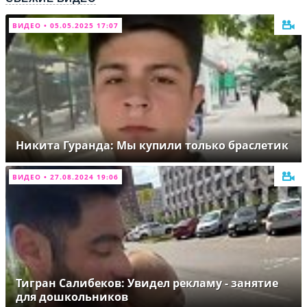
ВИДЕО • 05.05.2025 17:07
Никита Гуранда: Мы купили только браслетик
ВИДЕО • 27.08.2024 19:06
Тигран Салибеков: Увидел рекламу - занятие
для дошкольников