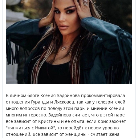
В личном блоге Ксения Задойнова прокомментировала
отношения Гуранды и Лясковец, так как у телезрителей
много вопросов по поводу этой пары и мнение Ксении
многим интересно. Задойнова считает, что в этой паре
всё зависит от Кристины и её опыта, если Крис захочет
"нянчиться с Никитой", то перейдёт к новом уровню
отношений. Всё зависит от женщины - считает жена