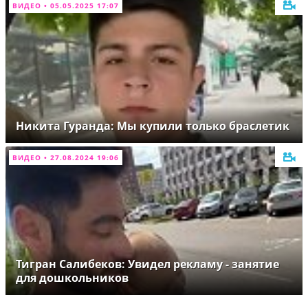
ВИДЕО • 05.05.2025 17:07
Никита Гуранда: Мы купили только браслетик
ВИДЕО • 27.08.2024 19:06
Тигран Салибеков: Увидел рекламу - занятие
для дошкольников