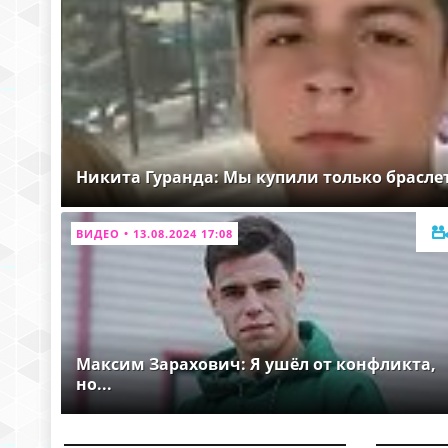
Никита Гуранда: Мы купили только брасле
ВИДЕО • 13.08.2024 17:08
Максим Зарахович: Я ушёл от конфликта,
но...