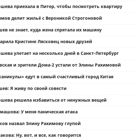
ошева приехала в Питер, чтобы посмотреть квартиру
имов делит жильё с Вероникой Строгоновой
ев не знает, куда жена спрятала их машину
арила Кристине Лясковец новых друзей
шева улетает на несколько дней в Санкт-Петербург
вская и зрители Дома-2 устали от Элины Рахимовой
каникулы» едут в самый счастливый город Китая
ев: Я живу по своей совести
ошева решила избавиться от ненужных вещей
омашова: У меня паническая атака
ков назвал Элину Рахимову глупой
кова: Ну, вот, и все, как говорится