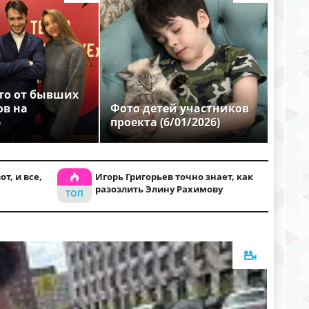
то от бывших
ов на
Фото детей участников
6
проекта (6/01/2026)
т, и все,
Игорь Григорьев точно знает, как
разозлить Элину Рахимову