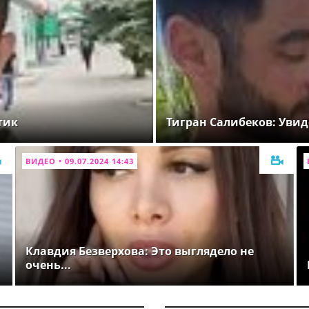
тик
Тигран Салибеков: Увид
ВИДЕО • 09.07.2024 14:43
Клавдия Безверхова: Это выглядело не
очень...