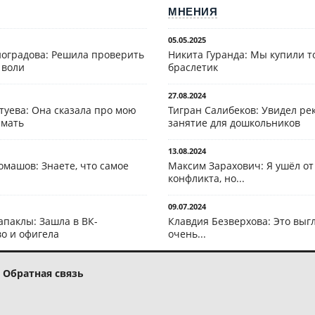
МНЕНИЯ
05.05.2025
оградова: Решила проверить
Никита Гуранда: Мы купили т
 воли
браслетик
27.08.2024
туева: Она сказала про мою
Тигран Салибеков: Увидел рек
 мать
занятие для дошкольников
13.08.2024
омашов: Знаете, что самое
Максим Зарахович: Я ушёл от
конфликта, но...
09.07.2024
апаклы: Зашла в ВК-
Клавдия Безверхова: Это выг
о и офигела
очень...
Обратная связь