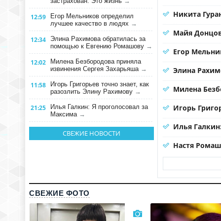
застрахован. Это жизнь
→
Никита Гура
Егор Мельников определил
12:59
лучшее качество в людях
→
Майя Донцов
Элина Рахимова обратилась за
12:34
помощью к Евгению Ромашову
→
Егор Мельни
Милена Безбородова приняла
12:02
извинения Сергея Захарьяша
→
Элина Рахим
Игорь Григорьев точно знает, как
11:58
Милена Безб
разозлить Элину Рахимову
→
Илья Галкин: Я проголосовал за
Игорь Григо
21:25
Максима
→
Илья Галкин
СВЕЖИЕ НОВОСТИ
Настя Ромаш
СВЕЖИЕ ФОТО