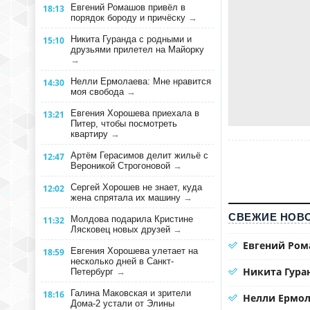
Евгений Ромашов привёл в
18:13
порядок бороду и причёску
→
Никита Гуранда с родными и
15:10
друзьями прилетел на Майорку
→
Нелли Ермолаева: Мне нравится
14:30
моя свобода
→
Евгения Хорошева приехала в
13:21
Питер, чтобы посмотреть
квартиру
→
Артём Герасимов делит жильё с
12:47
Вероникой Строгоновой
→
Сергей Хорошев не знает, куда
12:02
жена спрятала их машину
→
СВЕЖИЕ НОВО
Молдова подарила Кристине
11:32
Лясковец новых друзей
→
Евгений Ром
Евгения Хорошева улетает на
18:59
несколько дней в Санкт-
Никита Гура
Петербург
→
Галина Маковская и зрители
18:16
Нелли Ермол
Дома-2 устали от Элины