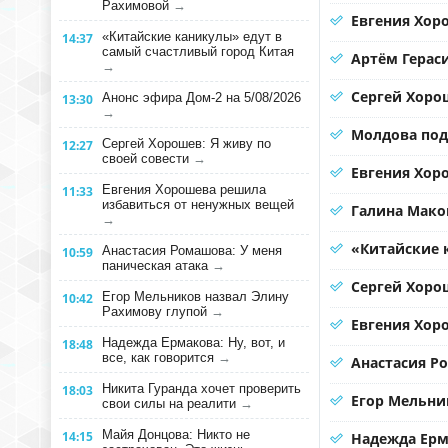
Рахимовой
→
Евгения Хор
«Китайские каникулы» едут в
14:37
самый счастливый город Китая
Артём Герас
→
Сергей Хорош
Анонс эфира Дом-2 на 5/08/2026
13:30
→
Молдова под
Сергей Хорошев: Я живу по
12:27
своей совести
→
Евгения Хоро
Евгения Хорошева решила
11:33
избавиться от ненужных вещей
Галина Мако
→
«Китайские 
Анастасия Ромашова: У меня
10:59
паническая атака
→
Сергей Хорош
Егор Мельников назвал Элину
10:42
Рахимову глупой
→
Евгения Хор
Надежда Ермакова: Ну, вот, и
18:48
все, как говорится
→
Анастасия Р
Никита Гуранда хочет проверить
18:03
Егор Мельни
свои силы на реалити
→
Майя Донцова: Никто не
14:15
Надежда Ерма