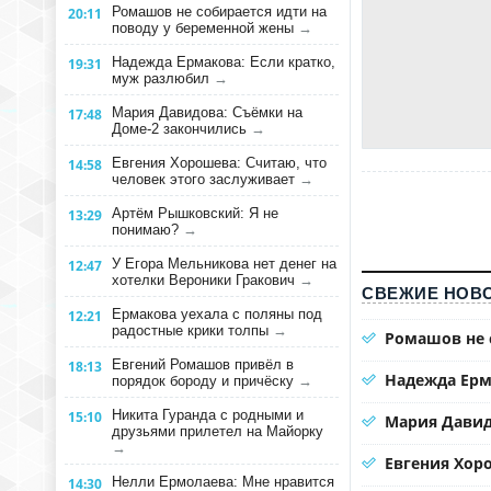
Ромашов не собирается идти на
20:11
поводу у беременной жены
→
Надежда Ермакова: Если кратко,
19:31
муж разлюбил
→
Мария Давидова: Съёмки на
17:48
Доме-2 закончились
→
Евгения Хорошева: Считаю, что
14:58
человек этого заслуживает
→
Артём Рышковский: Я не
13:29
понимаю?
→
У Егора Мельникова нет денег на
12:47
хотелки Вероники Гракович
→
СВЕЖИЕ НОВО
Ермакова уехала с поляны под
12:21
радостные крики толпы
→
Ромашов не 
Евгений Ромашов привёл в
18:13
Надежда Ерм
порядок бороду и причёску
→
Никита Гуранда с родными и
15:10
Мария Давид
друзьями прилетел на Майорку
→
Евгения Хоро
Нелли Ермолаева: Мне нравится
14:30