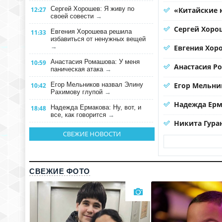
Сергей Хорошев: Я живу по
12:27
«Китайские 
своей совести
→
Сергей Хорош
Евгения Хорошева решила
11:33
избавиться от ненужных вещей
→
Евгения Хор
Анастасия Ромашова: У меня
10:59
Анастасия Р
паническая атака
→
Егор Мельников назвал Элину
Егор Мельни
10:42
Рахимову глупой
→
Надежда Ерма
Надежда Ермакова: Ну, вот, и
18:48
все, как говорится
→
Никита Гура
СВЕЖИЕ НОВОСТИ
СВЕЖИЕ ФОТО