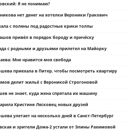
вский: Я не понимаю?
ьникова нет денег на хотелки Вероники Гракович
хала с поляны под радостные крики толпы
ашов привёл в порядок бороду и причёску
нда с родными и друзьями прилетел на Майорку
аева: Мне нравится моя свобода
ошева приехала в Питер, чтобы посмотреть квартиру
имов делит жильё с Вероникой Строгоновой
ев не знает, куда жена спрятала их машину
арила Кристине Лясковец новых друзей
шева улетает на несколько дней в Санкт-Петербург
вская и зрители Дома-2 устали от Элины Рахимовой