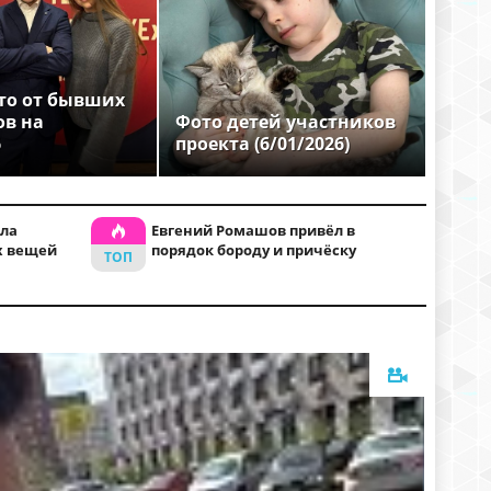
то от бывших
ов на
Фото детей участников
6
проекта (6/01/2026)
ла
Евгений Ромашов привёл в
х вещей
порядок бороду и причёску