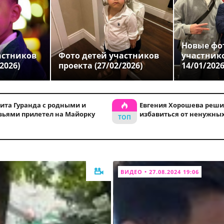
Новые фо
астников
Фото детей участников
участник
2026)
проекта (27/02/2026)
14/01/202
ита Гуранда с родными и
Евгения Хорошева реши
зьями прилетел на Майорку
избавиться от ненужны
ВИДЕО • 27.08.2024 19:06