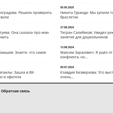
05.05.2025
оградова: Решила проверить
Никита Гуранда: Мы купили т
 воли
браслетик
27.08.2024
туева: Она сказала про мою
Тигран Салибеков: Увидел рек
 мать
занятие для дошкольников
13.08.2024
омашов: Знаете, что самое
Максим Зарахович: Я ушёл от
конфликта, но...
09.07.2024
апаклы: Зашла в ВК-
Клавдия Безверхова: Это выг
о и офигела
очень...
Обратная связь