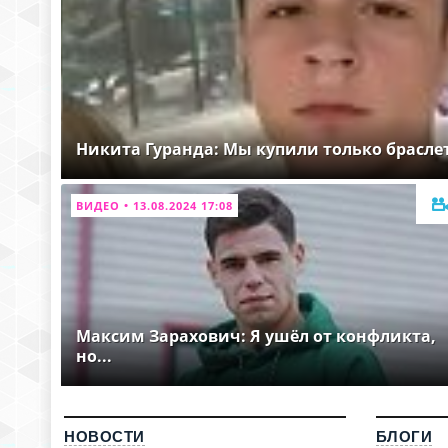
Никита Гуранда: Мы купили только брасле
ВИДЕО • 13.08.2024 17:08
Максим Зарахович: Я ушёл от конфликта,
но...
НОВОСТИ
БЛОГИ