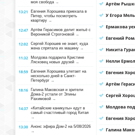
моя свобода
→
Артём Рышко
Евгения Хорошева приехала в
13:21
У Егора Мел
Питер, чтобы посмотреть
квартиру
→
Ермакова уе
Артём Герасимов делит жильё с
12:47
Вероникой Строгоновой
→
Евгений Ром
Сергей Хорошев не знает, куда
12:02
жена спрятала их машину
→
Никита Гура
Молдова подарила Кристине
11:32
Нелли Ермол
Лясковец новых друзей
→
Евгения Хорошева улетает на
18:59
Евгения Хор
несколько дней в Санкт-
Петербург
→
Артём Герас
Галина Маковская и зрители
18:16
Дома-2 устали от Элины
Сергей Хорош
Рахимовой
→
Молдова под
«Китайские каникулы» едут в
14:37
самый счастливый город Китая
→
Евгения Хоро
Анонс эфира Дом-2 на 5/08/2026
13:30
Галина Мако
→