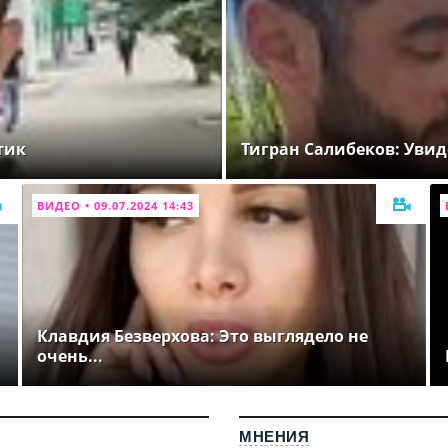
тик
Тигран Салибеков: Увид
ВИДЕО • 09.07.2024 14:43
Клавдия Безверхова: Это выглядело не
очень...
МНЕНИЯ