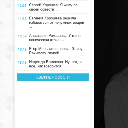
Сергей Хорошев: Я живу по
12:27
своей совести
→
Евгения Хорошева решила
11:33
избавиться от ненужных вещей
→
Анастасия Ромашова: У меня
10:59
паническая атака
→
Егор Мельников назвал Элину
10:42
Рахимову глупой
→
Надежда Ермакова: Ну, вот, и
18:48
все, как говорится
→
СВЕЖИЕ НОВОСТИ