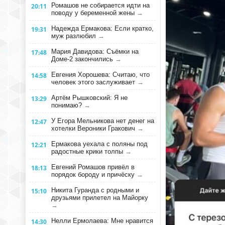
Ромашов не собирается идти на
20:11
поводу у беременной жены
→
Надежда Ермакова: Если кратко,
19:31
муж разлюбил
→
Мария Давидова: Съёмки на
17:48
Доме-2 закончились
→
Евгения Хорошева: Считаю, что
14:58
человек этого заслуживает
→
Артём Рышковский: Я не
13:29
понимаю?
→
У Егора Мельникова нет денег на
12:47
хотелки Вероники Гракович
→
Ермакова уехала с поляны под
12:21
радостные крики толпы
→
Евгений Ромашов привёл в
18:13
порядок бороду и причёску
→
Никита Гуранда с родными и
15:10
друзьями прилетел на Майорку
→
Нелли Ермолаева: Мне нравится
14:30