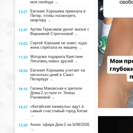
моя свобода
→
Евгения Хорошева приехала в
13:21
Питер, чтобы посмотреть
квартиру
→
Артём Герасимов делит жильё с
12:47
Вероникой Строгоновой
→
Сергей Хорошев не знает, куда
12:02
жена спрятала их машину
→
Молдова подарила Кристине
11:32
Лясковец новых друзей
→
Евгения Хорошева улетает на
18:59
несколько дней в Санкт-
Петербург
→
Галина Маковская и зрители
18:16
Дома-2 устали от Элины
Рахимовой
→
«Китайские каникулы» едут в
14:37
самый счастливый город Китая
→
Анонс эфира Дом-2 на 5/08/2026
13:30
→