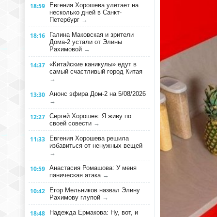
Евгения Хорошева улетает на
18:59
несколько дней в Санкт-
Петербург
→
Галина Маковская и зрители
18:16
Дома-2 устали от Элины
Рахимовой
→
«Китайские каникулы» едут в
14:37
самый счастливый город Китая
→
Анонс эфира Дом-2 на 5/08/2026
13:30
→
Сергей Хорошев: Я живу по
12:27
своей совести
→
Евгения Хорошева решила
11:33
избавиться от ненужных вещей
→
Анастасия Ромашова: У меня
10:59
паническая атака
→
Егор Мельников назвал Элину
10:42
Рахимову глупой
→
Надежда Ермакова: Ну, вот, и
18:48