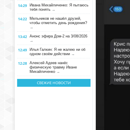
Ивана Михайличенко: Я пытаюсь
14:29
тебя понять
→
Мельников не нашёл друзей,
14:22
чтобы отметить день рождения?
→
Анонс эфира Дом-2 на 3/08/2026
13:42
→
Илья Галкин: Я не жалею ни об
12:49
одном своём действии
→
Алексей Адеев нанёс
12:28
физическую травму Иване
Михайличенко
→
СВЕЖИЕ НОВОСТИ