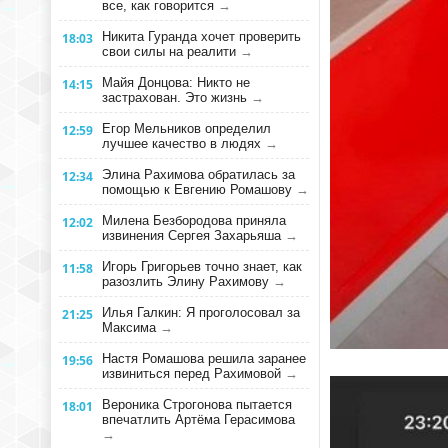
все, как говорится
→
Никита Гуранда хочет проверить
18:03
свои силы на реалити
→
Майя Донцова: Никто не
14:15
застрахован. Это жизнь
→
Егор Мельников определил
12:59
лучшее качество в людях
→
Элина Рахимова обратилась за
12:34
помощью к Евгению Ромашову
→
Милена Безбородова приняла
12:02
извинения Сергея Захарьяша
→
Игорь Григорьев точно знает, как
11:58
разозлить Элину Рахимову
→
Илья Галкин: Я проголосовал за
21:25
Максима
→
Настя Ромашова решила заранее
19:56
извиниться перед Рахимовой
→
Вероника Строгонова пытается
18:01
впечатлить Артёма Герасимова
→