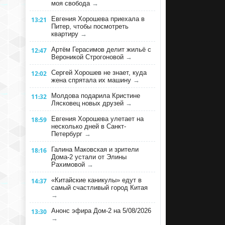
моя свобода
→
Евгения Хорошева приехала в
13:21
Питер, чтобы посмотреть
квартиру
→
Артём Герасимов делит жильё с
12:47
Вероникой Строгоновой
→
Сергей Хорошев не знает, куда
12:02
жена спрятала их машину
→
Молдова подарила Кристине
11:32
Лясковец новых друзей
→
Евгения Хорошева улетает на
18:59
несколько дней в Санкт-
Петербург
→
Галина Маковская и зрители
18:16
Дома-2 устали от Элины
Рахимовой
→
«Китайские каникулы» едут в
14:37
самый счастливый город Китая
→
Анонс эфира Дом-2 на 5/08/2026
13:30
→