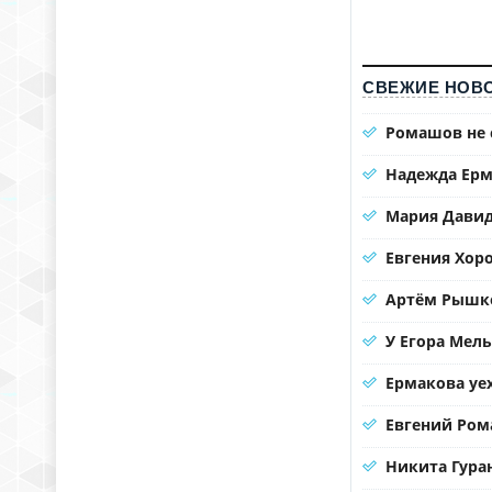
СВЕЖИЕ НОВО
Ромашов не 
Надежда Ерм
Мария Давид
Евгения Хоро
Артём Рышко
У Егора Мел
Ермакова уе
Евгений Ром
Никита Гура