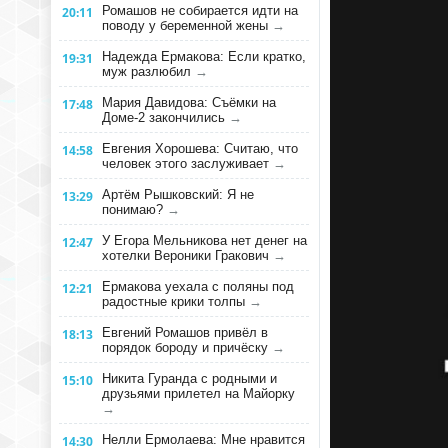
Ромашов не собирается идти на
20:11
поводу у беременной жены
→
Надежда Ермакова: Если кратко,
19:31
муж разлюбил
→
Мария Давидова: Съёмки на
17:48
Доме-2 закончились
→
Евгения Хорошева: Считаю, что
14:58
человек этого заслуживает
→
Артём Рышковский: Я не
13:29
понимаю?
→
У Егора Мельникова нет денег на
12:47
хотелки Вероники Гракович
→
Ермакова уехала с поляны под
12:21
радостные крики толпы
→
Евгений Ромашов привёл в
18:13
порядок бороду и причёску
→
Никита Гуранда с родными и
15:10
друзьями прилетел на Майорку
→
Нелли Ермолаева: Мне нравится
14:30