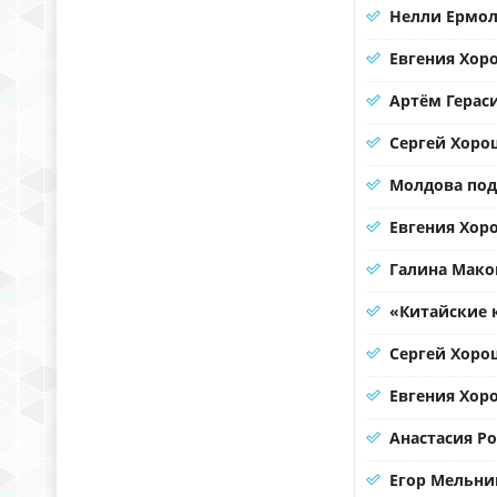
Нелли Ермол
Евгения Хор
Артём Герас
Сергей Хорош
Молдова под
Евгения Хоро
Галина Мако
«Китайские 
Сергей Хорош
Евгения Хор
Анастасия Р
Егор Мельни