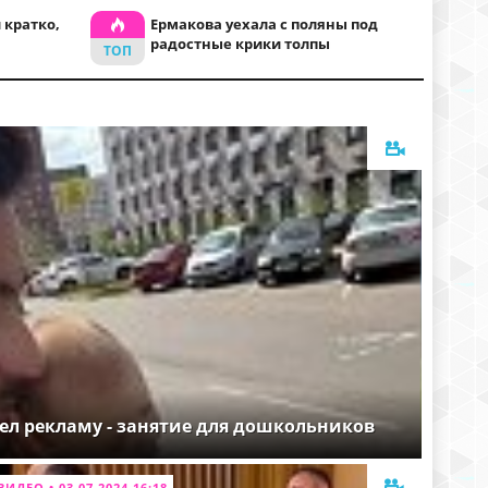
 кратко,
Ермакова уехала с поляны под
радостные крики толпы
ел рекламу - занятие для дошкольников
ВИДЕО • 03.07.2024 16:18