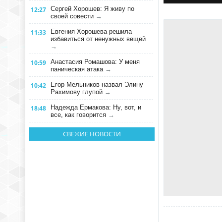
Сергей Хорошев: Я живу по
12:27
своей совести
→
Евгения Хорошева решила
11:33
избавиться от ненужных вещей
→
Анастасия Ромашова: У меня
10:59
паническая атака
→
Егор Мельников назвал Элину
10:42
Рахимову глупой
→
Надежда Ермакова: Ну, вот, и
18:48
все, как говорится
→
СВЕЖИЕ НОВОСТИ