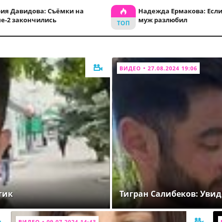
ия Давидова: Съёмки на
Надежда Ермакова: Если
е-2 закончились
муж разлюбил
ВИДЕО • 27.08.2024 19:06
тик
Тигран Салибеков: Увид
ВИДЕО • 09.07.2024 14:43