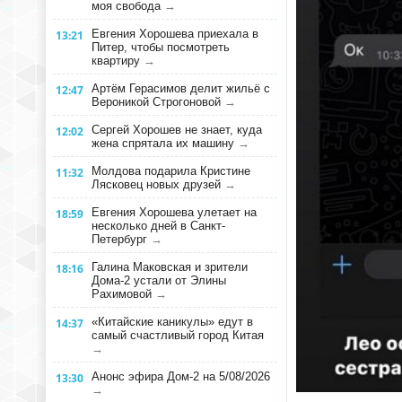
моя свобода
→
Евгения Хорошева приехала в
13:21
Питер, чтобы посмотреть
квартиру
→
Артём Герасимов делит жильё с
12:47
Вероникой Строгоновой
→
Сергей Хорошев не знает, куда
12:02
жена спрятала их машину
→
Молдова подарила Кристине
11:32
Лясковец новых друзей
→
Евгения Хорошева улетает на
18:59
несколько дней в Санкт-
Петербург
→
Галина Маковская и зрители
18:16
Дома-2 устали от Элины
Рахимовой
→
«Китайские каникулы» едут в
14:37
самый счастливый город Китая
→
Анонс эфира Дом-2 на 5/08/2026
13:30
→