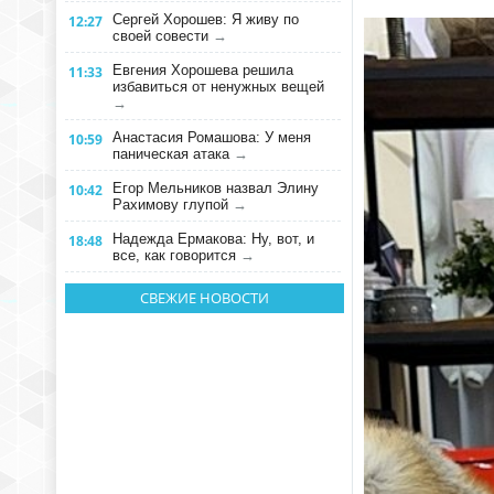
Сергей Хорошев: Я живу по
12:27
своей совести
→
Евгения Хорошева решила
11:33
избавиться от ненужных вещей
→
Анастасия Ромашова: У меня
10:59
паническая атака
→
Егор Мельников назвал Элину
10:42
Рахимову глупой
→
Надежда Ермакова: Ну, вот, и
18:48
все, как говорится
→
СВЕЖИЕ НОВОСТИ