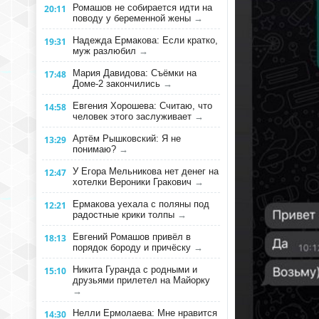
Ромашов не собирается идти на
20:11
поводу у беременной жены
→
Надежда Ермакова: Если кратко,
19:31
муж разлюбил
→
Мария Давидова: Съёмки на
17:48
Доме-2 закончились
→
Евгения Хорошева: Считаю, что
14:58
человек этого заслуживает
→
Артём Рышковский: Я не
13:29
понимаю?
→
У Егора Мельникова нет денег на
12:47
хотелки Вероники Гракович
→
Ермакова уехала с поляны под
12:21
радостные крики толпы
→
Евгений Ромашов привёл в
18:13
порядок бороду и причёску
→
Никита Гуранда с родными и
15:10
друзьями прилетел на Майорку
→
Нелли Ермолаева: Мне нравится
14:30