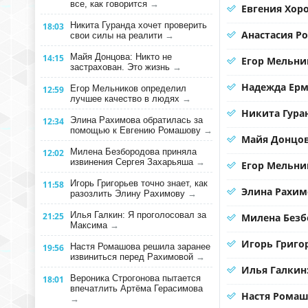
все, как говорится
→
Евгения Хор
Никита Гуранда хочет проверить
18:03
Анастасия Р
свои силы на реалити
→
Майя Донцова: Никто не
14:15
Егор Мельни
застрахован. Это жизнь
→
Надежда Ерма
Егор Мельников определил
12:59
лучшее качество в людях
→
Никита Гура
Элина Рахимова обратилась за
12:34
помощью к Евгению Ромашову
→
Майя Донцов
Милена Безбородова приняла
12:02
извинения Сергея Захарьяша
→
Егор Мельни
Игорь Григорьев точно знает, как
11:58
Элина Рахим
разозлить Элину Рахимову
→
Илья Галкин: Я проголосовал за
21:25
Милена Безб
Максима
→
Игорь Григо
Настя Ромашова решила заранее
19:56
извиниться перед Рахимовой
→
Илья Галкин
Вероника Строгонова пытается
18:01
впечатлить Артёма Герасимова
Настя Ромаш
→