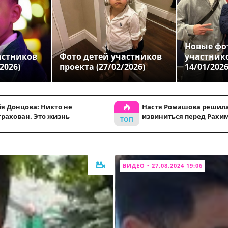
Новые фо
астников
Фото детей участников
участник
2026)
проекта (27/02/2026)
14/01/202
я Донцова: Никто не
Настя Ромашова решила
трахован. Это жизнь
извиниться перед Рахи
ВИДЕО • 27.08.2024 19:06