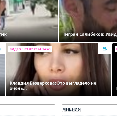
тик
Тигран Салибеков: Увид
ВИДЕО • 09.07.2024 14:43
Клавдия Безверхова: Это выглядело не
очень...
МНЕНИЯ