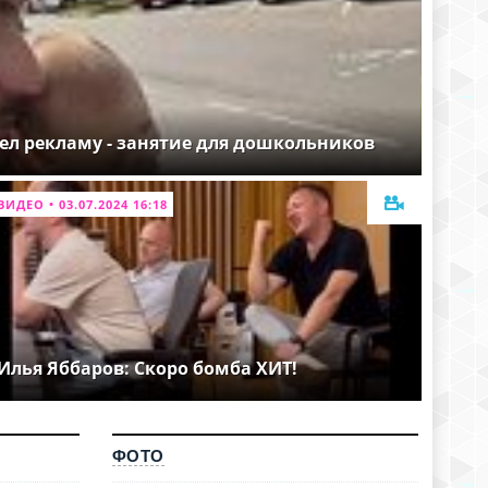
ел рекламу - занятие для дошкольников
ВИДЕО • 03.07.2024 16:18
Илья Яббаров: Скоро бомба ХИТ!
ФОТО