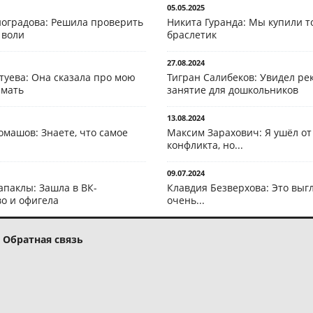
05.05.2025
оградова: Решила проверить
Никита Гуранда: Мы купили т
 воли
браслетик
27.08.2024
туева: Она сказала про мою
Тигран Салибеков: Увидел рек
 мать
занятие для дошкольников
13.08.2024
омашов: Знаете, что самое
Максим Зарахович: Я ушёл от
конфликта, но...
09.07.2024
апаклы: Зашла в ВК-
Клавдия Безверхова: Это выг
о и офигела
очень...
Обратная связь