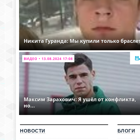
Никита Гуранда: Мы купили только брасле
ВИДЕО • 13.08.2024 17:08
Максим Зарахович: Я ушёл от конфликта,
но...
НОВОСТИ
БЛОГИ