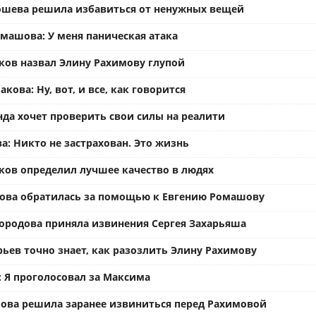
ошева решила избавиться от ненужных вещей
омашова: У меня паническая атака
ков назвал Элину Рахимову глупой
кова: Ну, вот, и все, как говорится
нда хочет проверить свои силы на реалити
а: Никто не застрахован. Это жизнь
ков определил лучшее качество в людях
ова обратилась за помощью к Евгению Ромашову
ородова приняла извинения Сергея Захарьяша
рьев точно знает, как разозлить Элину Рахимову
: Я проголосовал за Максима
ова решила заранее извиниться перед Рахимовой