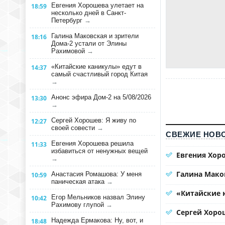
Евгения Хорошева улетает на
18:59
несколько дней в Санкт-
Петербург
→
Галина Маковская и зрители
18:16
Дома-2 устали от Элины
Рахимовой
→
«Китайские каникулы» едут в
14:37
самый счастливый город Китая
→
Анонс эфира Дом-2 на 5/08/2026
13:30
→
Сергей Хорошев: Я живу по
12:27
своей совести
→
СВЕЖИЕ НОВО
Евгения Хорошева решила
11:33
избавиться от ненужных вещей
Евгения Хоро
→
Галина Мако
Анастасия Ромашова: У меня
10:59
паническая атака
→
«Китайские 
Егор Мельников назвал Элину
10:42
Рахимову глупой
→
Сергей Хорош
Надежда Ермакова: Ну, вот, и
18:48