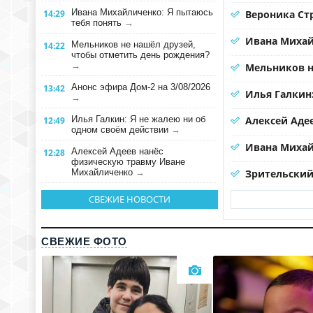
Ивана Михайличенко: Я пытаюсь
14:29
Вероника Ст
тебя понять
→
Ивана Михай
Мельников не нашёл друзей,
14:22
чтобы отметить день рождения?
→
Мельников н
Анонс эфира Дом-2 на 3/08/2026
13:42
Илья Галкин
→
Илья Галкин: Я не жалею ни об
Алексей Аде
12:49
одном своём действии
→
Ивана Михай
Алексей Адеев нанёс
12:28
физическую травму Иване
Михайличенко
→
Зрительский 
СВЕЖИЕ НОВОСТИ
СВЕЖИЕ ФОТО