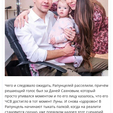
Чего и следовало ожидать, Рапунцелей расселили, причём
решающий голос был за Даней Сахновым, который
просто упивался моментом и по его лицу казалось, что его
ЧСВ достигло в тот момент Луны. И снова «здорово»! В
Рапунцель начинают тыкать палкой, когда на реалити
становится скучно, уже порядком надоел этот сценарий