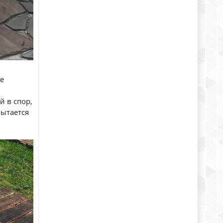
не
й в спор,
пытается