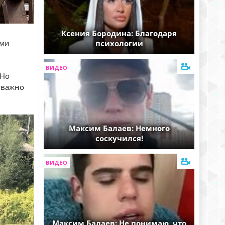
Ксения Бородина: Благодаря
ыми
психологии
ВИДЕО
 Но
 важно
Максим Балаев: Немного
соскучился!
ВИДЕО
Максим Балаев: Не понимаю, что