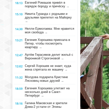
Евгений Ромашов привёл в
18:13
порядок бороду и причёску
→
Никита Гуранда с родными и
15:10
друзьями прилетел на Майорку
→
Нелли Ермолаева: Мне нравится
14:30
моя свобода
→
Евгения Хорошева приехала в
13:21
Питер, чтобы посмотреть
квартиру
→
Артём Герасимов делит жильё с
12:47
Вероникой Строгоновой
→
Сергей Хорошев не знает, куда
12:02
жена спрятала их машину
→
Молдова подарила Кристине
11:32
Лясковец новых друзей
→
Евгения Хорошева улетает на
18:59
несколько дней в Санкт-
Петербург
→
Галина Маковская и зрители
18:16
Дома-2 устали от Элины