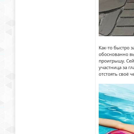
Как-то быстро 
обоснованно вы
проигрышу. Сейч
участница за гл
отстоять своё ч