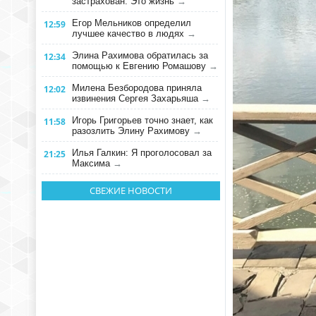
застрахован. Это жизнь
→
Егор Мельников определил
12:59
лучшее качество в людях
→
Элина Рахимова обратилась за
12:34
помощью к Евгению Ромашову
→
Милена Безбородова приняла
12:02
извинения Сергея Захарьяша
→
Игорь Григорьев точно знает, как
11:58
разозлить Элину Рахимову
→
Илья Галкин: Я проголосовал за
21:25
Максима
→
СВЕЖИЕ НОВОСТИ