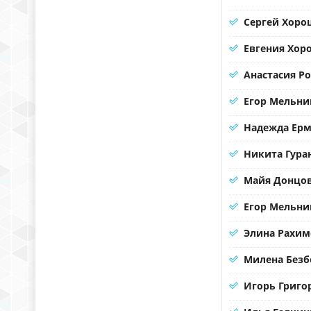
Сергей Хорош
Евгения Хор
Анастасия Р
Егор Мельни
Надежда Ерма
Никита Гура
Майя Донцов
Егор Мельни
Элина Рахим
Милена Безб
Игорь Григо