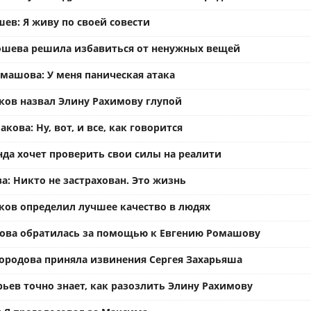
ев: Я живу по своей совести
ошева решила избавиться от ненужных вещей
омашова: У меня паническая атака
ков назвал Элину Рахимову глупой
кова: Ну, вот, и все, как говорится
нда хочет проверить свои силы на реалити
а: Никто не застрахован. Это жизнь
ков определил лучшее качество в людях
ова обратилась за помощью к Евгению Ромашову
ородова приняла извинения Сергея Захарьяша
рьев точно знает, как разозлить Элину Рахимову