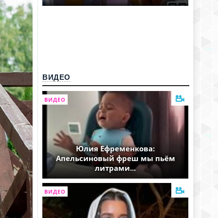
ВИДЕО
ВИДЕО
Юлия Ефременкова:
Апельсиновый фреш мы пьём
литрами...
ВИДЕО