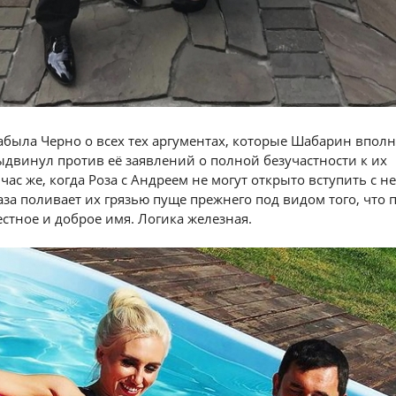
забыла Черно о всех тех аргументах, которые Шабарин впол
двинул против её заявлений о полной безучастности к их
ас же, когда Роза с Андреем не могут открыто вступить с не
аза поливает их грязью пуще прежнего под видом того, что 
естное и доброе имя. Логика железная.