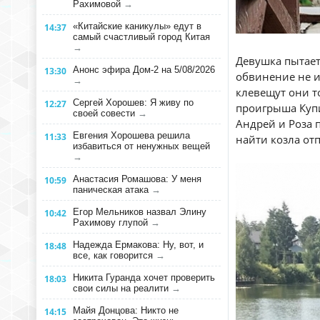
Рахимовой
→
«Китайские каникулы» едут в
14:37
самый счастливый город Китая
→
Девушка пытает
Анонс эфира Дом-2 на 5/08/2026
13:30
обвинение не и
→
клевещут они т
Сергей Хорошев: Я живу по
12:27
проигрыша Куп
своей совести
→
Андрей и Роза 
Евгения Хорошева решила
11:33
найти козла от
избавиться от ненужных вещей
→
Анастасия Ромашова: У меня
10:59
паническая атака
→
Егор Мельников назвал Элину
10:42
Рахимову глупой
→
Надежда Ермакова: Ну, вот, и
18:48
все, как говорится
→
Никита Гуранда хочет проверить
18:03
свои силы на реалити
→
Майя Донцова: Никто не
14:15