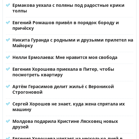
Ермакова уехала с поляны под радостные крики
толпы
Евгений Ромашов привёл в порядок бороду и
причёску
Никита Гуранда с родными и друзьями прилетел на
Майорку
Нелли Ермолаева: Мне нравится моя свобода
Евгения Хорошева приехала в Питер, чтобы
посмотреть квартиру
Артём Герасимов делит жильё с Вероникой
Строгоновой
Сергей Хорошев не знает, куда жена спрятала их
машину
Молдова подарила Кристине Лясковец новых
друзей
Евгения Хорошева улетает на несколько дней в