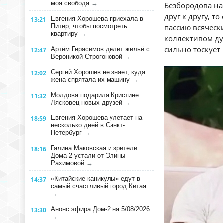
моя свобода
→
Безбородова на
друг к другу, то
Евгения Хорошева приехала в
13:21
Питер, чтобы посмотреть
пассию всяческ
квартиру
→
коллективом дур
сильно тоскует
Артём Герасимов делит жильё с
12:47
Вероникой Строгоновой
→
Сергей Хорошев не знает, куда
12:02
жена спрятала их машину
→
Молдова подарила Кристине
11:32
Лясковец новых друзей
→
Евгения Хорошева улетает на
18:59
несколько дней в Санкт-
Петербург
→
Галина Маковская и зрители
18:16
Дома-2 устали от Элины
Рахимовой
→
«Китайские каникулы» едут в
14:37
самый счастливый город Китая
→
Анонс эфира Дом-2 на 5/08/2026
13:30
→