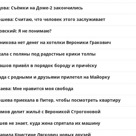
ова: Съёмки на Доме-2 закончились
шева: Считаю, что человек этого заслуживает
вский: Я не понимаю?
ьникова нет денег на хотелки Вероники Гракович
хала с поляны под радостные крики толпы
ашов привёл в порядок бороду и причёску
нда с родными и друзьями прилетел на Майорку
аева: Мне нравится моя свобода
ошева приехала в Питер, чтобы посмотреть квартиру
имов делит жильё с Вероникой Строгоновой
ев не знает, куда жена спрятала их машину
арила Кристине Лясковец новых друзей