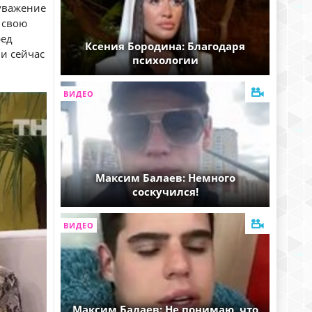
 уважение
й свою
ред
Ксения Бородина: Благодаря
 и сейчас
психологии
ВИДЕО
Максим Балаев: Немного
соскучился!
ВИДЕО
Максим Балаев: Не понимаю, что