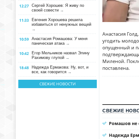
Сергей Хорошев: Я живу по
12:27
своей совести
→
Евгения Хорошева решила
11:33
избавиться от ненужных вещей
→
Анастасия Голд,
Анастасия Ромашова: У меня
10:59
угодить молодо
паническая атака
→
опущенный и па
Егор Мельников назвал Элину
10:42
подтверждающие
Рахимову глупой
→
Миленой. Покло
Надежда Ермакова: Ну, вот, и
поставлена.
18:48
все, как говорится
→
СВЕЖИЕ НОВОСТИ
СВЕЖИЕ НОВО
Ромашов не 
Надежда Ерм