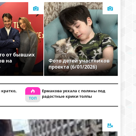
то от бывших
ов на
Фото детей участников
6
проекта (6/01/2026)
 кратко,
Ермакова уехала с поляны под
радостные крики толпы