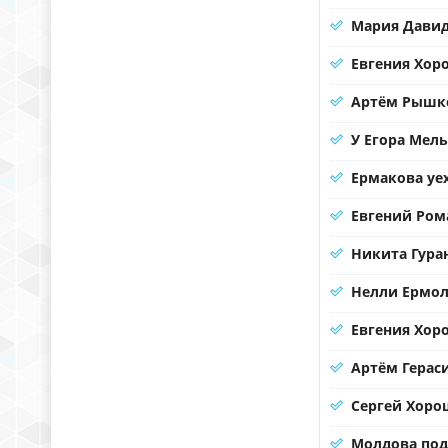
Мария Давид
Евгения Хоро
Артём Рышко
У Егора Мел
Ермакова уе
Евгений Ром
Никита Гура
Нелли Ермол
Евгения Хор
Артём Герас
Сергей Хорош
Молдова под