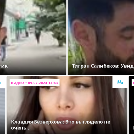
тик
Тигран Салибеков: Увид
ВИДЕО • 09.07.2024 14:43
Клавдия Безверхова: Это выглядело не
очень...