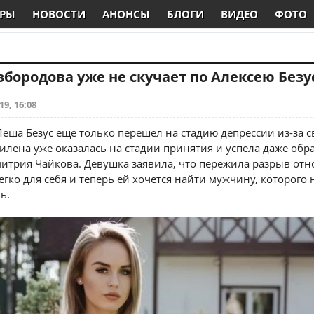
РЫ
НОВОСТИ
АНОНСЫ
БЛОГИ
ВИДЕО
ФОТО
бородова уже не скучает по Алексею Безу
19, 16:08
Лёша Безус ещё только перешёл на стадию депрессии из-за с
илена уже оказалась на стадии принятия и успела даже обр
митрия Чайкова. Девушка заявила, что пережила разрыв от
гко для себя и теперь ей хочется найти мужчину, которого 
ь.