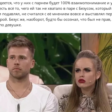
деется, что у них с парнем будет 100% взаимопонимание и
 есть всё то, чего ей так не хватало в паре с Безусом, которы
и подавлял, не считался с её мнением вовсе и выставлял пе
ой. Безус же, наоборот, будто бы осознал, что был не прав,
 по девушке.