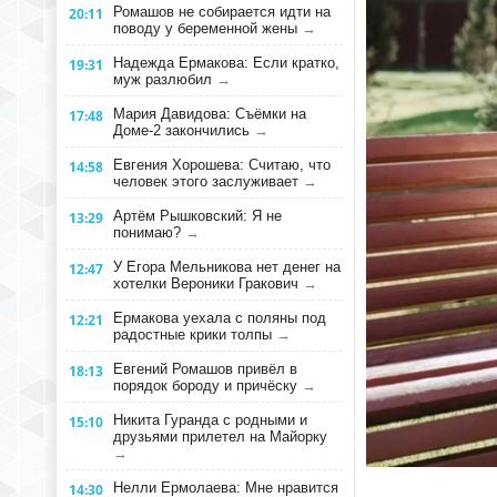
Ромашов не собирается идти на
20:11
поводу у беременной жены
→
Надежда Ермакова: Если кратко,
19:31
муж разлюбил
→
Мария Давидова: Съёмки на
17:48
Доме-2 закончились
→
Евгения Хорошева: Считаю, что
14:58
человек этого заслуживает
→
Артём Рышковский: Я не
13:29
понимаю?
→
У Егора Мельникова нет денег на
12:47
хотелки Вероники Гракович
→
Ермакова уехала с поляны под
12:21
радостные крики толпы
→
Евгений Ромашов привёл в
18:13
порядок бороду и причёску
→
Никита Гуранда с родными и
15:10
друзьями прилетел на Майорку
→
Нелли Ермолаева: Мне нравится
14:30