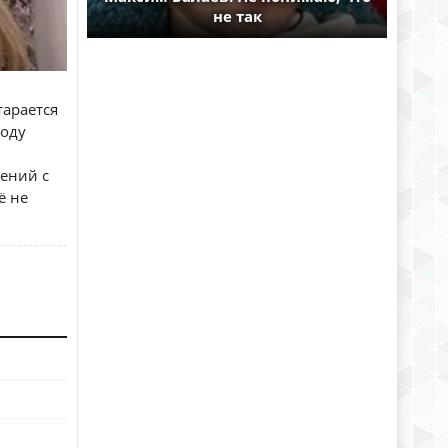
не так
тарается
воду
ений с
ё не