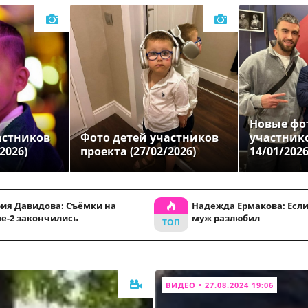
Новые фо
астников
Фото детей участников
участник
2026)
проекта (27/02/2026)
14/01/202
ия Давидова: Съёмки на
Надежда Ермакова: Если
е-2 закончились
муж разлюбил
ВИДЕО • 27.08.2024 19:06