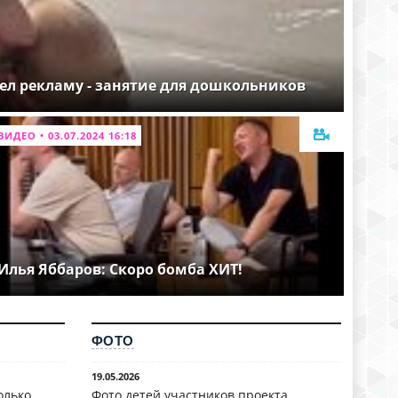
ел рекламу - занятие для дошкольников
ВИДЕО • 03.07.2024 16:18
Илья Яббаров: Скоро бомба ХИТ!
ФОТО
19.05.2026
олько
Фото детей участников проекта