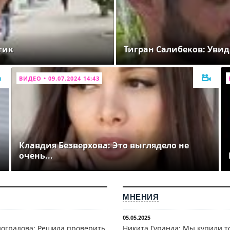
тик
Тигран Салибеков: Увид
ВИДЕО • 09.07.2024 14:43
Клавдия Безверхова: Это выглядело не
очень...
МНЕНИЯ
05.05.2025
оградова: Решила проверить
Никита Гуранда: Мы купили т