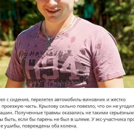
л с сидения, перелетел автомобиль-виновник и жёстко
 проезжую часть. Крылову сильно повезло, что он не угоди
машин. Полученные травмы оказались не такими серьёзным
ы быть, если бы парень не был в шлеме. У экс-участника пр
е ушибы, повреждены оба колена.