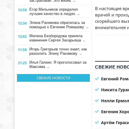
застрахован. Это жизнь
→
В настоящее вр
Егор Мельников определил
12:59
лучшее качество в людях
→
врачей и прох
скорейшего выз
Элина Рахимова обратилась за
12:34
внимательнее и
помощью к Евгению Ромашову
→
Милена Безбородова приняла
12:02
извинения Сергея Захарьяша
→
Игорь Григорьев точно знает, как
11:58
разозлить Элину Рахимову
→
Илья Галкин: Я проголосовал за
21:25
Максима
→
СВЕЖИЕ НОВО
СВЕЖИЕ НОВОСТИ
Евгений Ром
Никита Гура
Нелли Ермол
Евгения Хор
Артём Герас