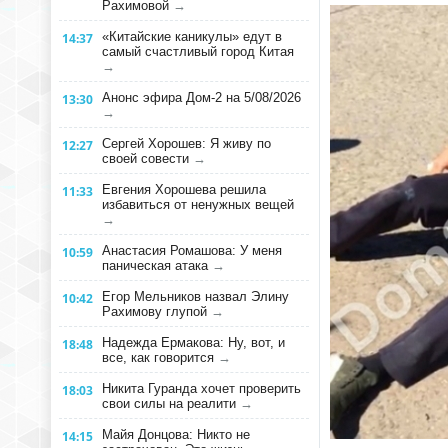
Рахимовой
→
«Китайские каникулы» едут в
14:37
самый счастливый город Китая
→
Анонс эфира Дом-2 на 5/08/2026
13:30
→
Сергей Хорошев: Я живу по
12:27
своей совести
→
Евгения Хорошева решила
11:33
избавиться от ненужных вещей
→
Анастасия Ромашова: У меня
10:59
паническая атака
→
Егор Мельников назвал Элину
10:42
Рахимову глупой
→
Надежда Ермакова: Ну, вот, и
18:48
все, как говорится
→
Никита Гуранда хочет проверить
18:03
свои силы на реалити
→
Майя Донцова: Никто не
14:15