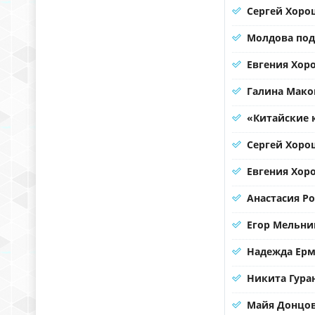
Сергей Хорош
Молдова под
Евгения Хоро
Галина Мако
«Китайские 
Сергей Хорош
Евгения Хор
Анастасия Р
Егор Мельни
Надежда Ерма
Никита Гура
Майя Донцов