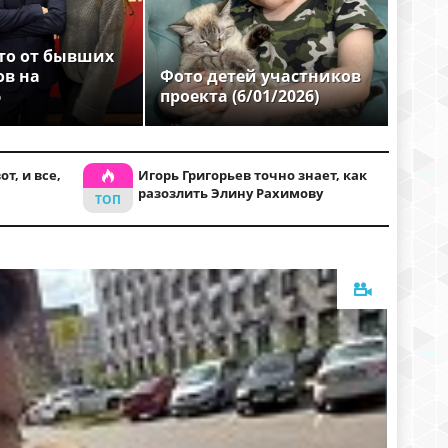
то от бывших
ов на
Фото детей участников
6
проекта (6/01/2026)
т, и все,
Игорь Григорьев точно знает, как
разозлить Элину Рахимову