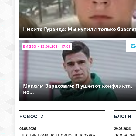
Никита Гуранда: Мы купили только брасле
ВИДЕО • 13.08.2024 17:08
Максим Зарахович: Я ушёл от конфликта,
но...
НОВОСТИ
БЛОГИ
06.08.2026
29.05.2026
Евгений Ромашов привёл в порядок
Дарья Вин