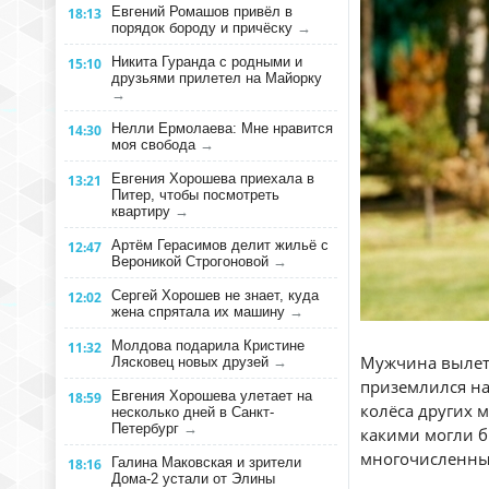
Евгений Ромашов привёл в
18:13
порядок бороду и причёску
→
Никита Гуранда с родными и
15:10
друзьями прилетел на Майорку
→
Нелли Ермолаева: Мне нравится
14:30
моя свобода
→
Евгения Хорошева приехала в
13:21
Питер, чтобы посмотреть
квартиру
→
Артём Герасимов делит жильё с
12:47
Вероникой Строгоновой
→
Сергей Хорошев не знает, куда
12:02
жена спрятала их машину
→
Молдова подарила Кристине
11:32
Мужчина вылете
Лясковец новых друзей
→
приземлился на
Евгения Хорошева улетает на
18:59
колёса других 
несколько дней в Санкт-
Петербург
→
какими могли б
многочисленны
Галина Маковская и зрители
18:16
Дома-2 устали от Элины