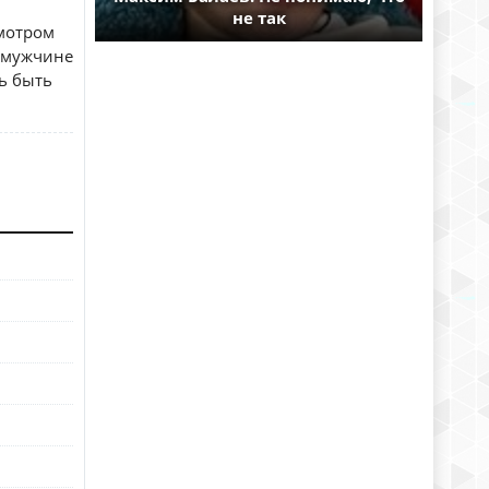
не так
смотром
 мужчине
ь быть