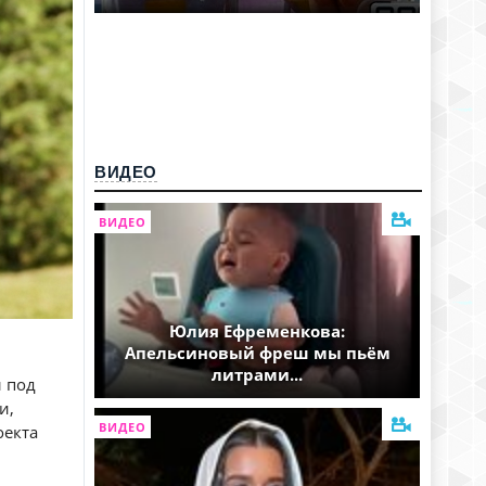
ВИДЕО
ВИДЕО
Юлия Ефременкова:
Апельсиновый фреш мы пьём
литрами...
л под
и,
ВИДЕО
оекта