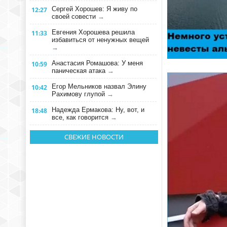
Сергей Хорошев: Я живу по
12:27
своей совести
→
Евгения Хорошева решила
11:33
избавиться от ненужных вещей
→
Анастасия Ромашова: У меня
10:59
паническая атака
→
Егор Мельников назвал Элину
10:42
Рахимову глупой
→
Надежда Ермакова: Ну, вот, и
18:48
все, как говорится
→
СВЕЖИЕ НОВОСТИ