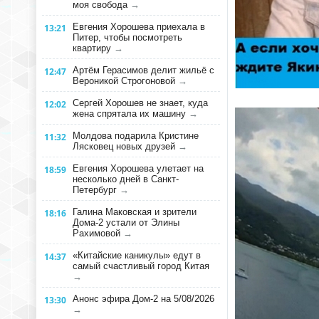
моя свобода
→
Евгения Хорошева приехала в
13:21
Питер, чтобы посмотреть
квартиру
→
Артём Герасимов делит жильё с
12:47
Вероникой Строгоновой
→
Сергей Хорошев не знает, куда
12:02
жена спрятала их машину
→
Молдова подарила Кристине
11:32
Лясковец новых друзей
→
Евгения Хорошева улетает на
18:59
несколько дней в Санкт-
Петербург
→
Галина Маковская и зрители
18:16
Дома-2 устали от Элины
Рахимовой
→
«Китайские каникулы» едут в
14:37
самый счастливый город Китая
→
Анонс эфира Дом-2 на 5/08/2026
13:30
→