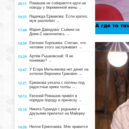
Ромашов не собирается идти на
20:11
поводу у беременной жены
→
Надежда Ермакова: Если кратко,
19:31
муж разлюбил
→
Мария Давидова: Съёмки на
17:48
Доме-2 закончились
→
Евгения Хорошева: Считаю, что
14:58
человек этого заслуживает
→
Артём Рышковский: Я не
13:29
понимаю?
→
У Егора Мельникова нет денег на
12:47
хотелки Вероники Гракович
→
Ермакова уехала с поляны под
12:21
радостные крики толпы
→
Евгений Ромашов привёл в
18:13
порядок бороду и причёску
→
Никита Гуранда с родными и
15:10
друзьями прилетел на Майорку
→
Нелли Ермолаева: Мне нравится
14:30