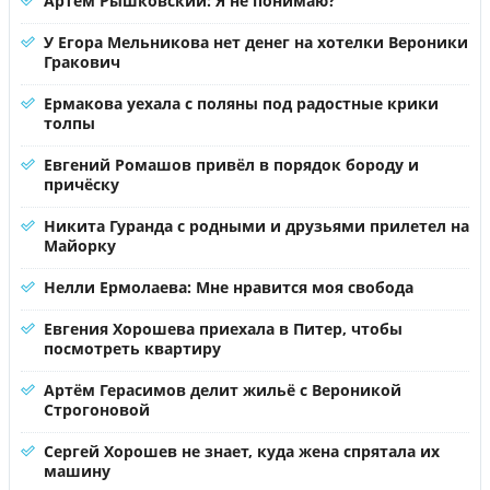
Артём Рышковский: Я не понимаю?
У Егора Мельникова нет денег на хотелки Вероники
Гракович
Ермакова уехала с поляны под радостные крики
толпы
Евгений Ромашов привёл в порядок бороду и
причёску
Никита Гуранда с родными и друзьями прилетел на
Майорку
Нелли Ермолаева: Мне нравится моя свобода
Евгения Хорошева приехала в Питер, чтобы
посмотреть квартиру
Артём Герасимов делит жильё с Вероникой
Строгоновой
Сергей Хорошев не знает, куда жена спрятала их
машину