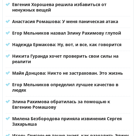
Евгения Хорошева решила избавиться от
ненужных вещей
Анастасия Ромашова: У меня паническая атака
Егор Мельников назвал Элину Рахимову глупой
Надежда Ермакова: Ну, вот, и все, как говорится
Никита Гуранда хочет проверить свои силы на
реалити
Майя Донцова: Никто не застрахован. Это жизнь
Егор Мельников определил лучшее качество в
людях
Элина Рахимова обратилась за помощью к
Евгению Ромашову
Милена Безбородова приняла извинения Сергея
Захарьяша
Игорь Григорьев точно знает, как разозлить Элину