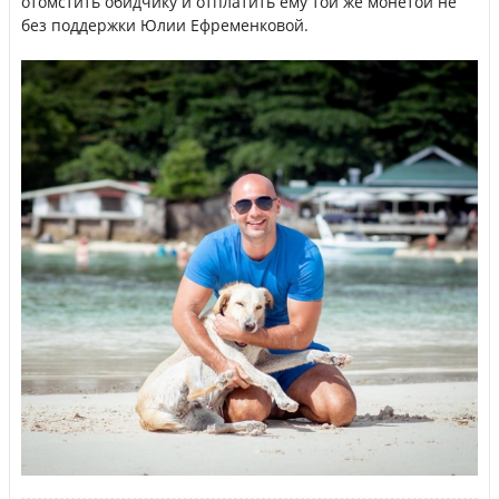
отомстить обидчику и отплатить ему той же монетой не
без поддержки Юлии Ефременковой.