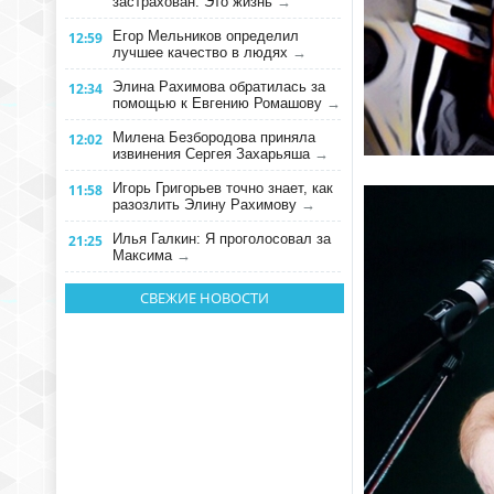
застрахован. Это жизнь
→
Егор Мельников определил
12:59
лучшее качество в людях
→
Элина Рахимова обратилась за
12:34
помощью к Евгению Ромашову
→
Милена Безбородова приняла
12:02
извинения Сергея Захарьяша
→
Игорь Григорьев точно знает, как
11:58
разозлить Элину Рахимову
→
Илья Галкин: Я проголосовал за
21:25
Максима
→
СВЕЖИЕ НОВОСТИ