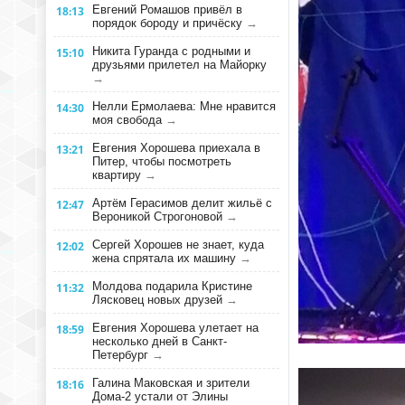
Евгений Ромашов привёл в
18:13
порядок бороду и причёску
→
Никита Гуранда с родными и
15:10
друзьями прилетел на Майорку
→
Нелли Ермолаева: Мне нравится
14:30
моя свобода
→
Евгения Хорошева приехала в
13:21
Питер, чтобы посмотреть
квартиру
→
Артём Герасимов делит жильё с
12:47
Вероникой Строгоновой
→
Сергей Хорошев не знает, куда
12:02
жена спрятала их машину
→
Молдова подарила Кристине
11:32
Лясковец новых друзей
→
Евгения Хорошева улетает на
18:59
несколько дней в Санкт-
Петербург
→
Галина Маковская и зрители
18:16
Дома-2 устали от Элины