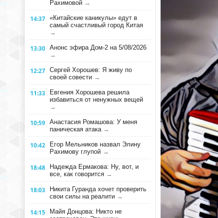
Рахимовой
→
«Китайские каникулы» едут в
14:37
самый счастливый город Китая
→
Анонс эфира Дом-2 на 5/08/2026
13:30
→
Сергей Хорошев: Я живу по
12:27
своей совести
→
Евгения Хорошева решила
11:33
избавиться от ненужных вещей
→
Анастасия Ромашова: У меня
10:59
паническая атака
→
Егор Мельников назвал Элину
10:42
Рахимову глупой
→
Надежда Ермакова: Ну, вот, и
18:48
все, как говорится
→
Никита Гуранда хочет проверить
18:03
свои силы на реалити
→
Майя Донцова: Никто не
14:15