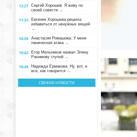
Сергей Хорошев: Я живу по
12:27
своей совести
→
Евгения Хорошева решила
11:33
избавиться от ненужных вещей
→
Анастасия Ромашова: У меня
10:59
паническая атака
→
Егор Мельников назвал Элину
10:42
Рахимову глупой
→
Надежда Ермакова: Ну, вот, и
18:48
все, как говорится
→
СВЕЖИЕ НОВОСТИ