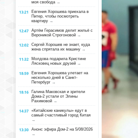
моя свобода
→
Евгения Хорошева приехала в
13:21
Питер, чтобы посмотреть
квартиру
→
Артём Герасимов делит жильё с
12:47
Вероникой Строгоновой
→
Сергей Хорошев не знает, куда
12:02
жена спрятала их машину
→
Молдова подарила Кристине
11:32
Лясковец новых друзей
→
Евгения Хорошева улетает на
18:59
несколько дней в Санкт-
Петербург
→
Галина Маковская и зрители
18:16
Дома-2 устали от Элины
Рахимовой
→
«Китайские каникулы» едут в
14:37
самый счастливый город Китая
→
Анонс эфира Дом-2 на 5/08/2026
13:30
→