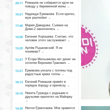
Ромашов не собирается идти на
20:11
поводу у беременной жены
→
Надежда Ермакова: Если кратко,
19:31
муж разлюбил
→
Мария Давидова: Съёмки на
17:48
Доме-2 закончились
→
Евгения Хорошева: Считаю, что
14:58
человек этого заслуживает
→
Артём Рышковский: Я не
13:29
понимаю?
→
У Егора Мельникова нет денег на
12:47
хотелки Вероники Гракович
→
Ермакова уехала с поляны под
12:21
радостные крики толпы
→
Евгений Ромашов привёл в
18:13
порядок бороду и причёску
→
Никита Гуранда с родными и
15:10
друзьями прилетел на Майорку
→
Нелли Ермолаева: Мне нравится
14:30