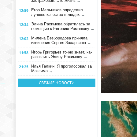
застрахован. Это жизнь
→
Егор Мельников определил
12:59
лучшее качество в людях
→
Элина Рахимова обратилась за
12:34
помощью к Евгению Ромашову
→
Милена Безбородова приняла
12:02
извинения Сергея Захарьяша
→
Игорь Григорьев точно знает, как
11:58
разозлить Элину Рахимову
→
Илья Галкин: Я проголосовал за
21:25
Максима
→
СВЕЖИЕ НОВОСТИ