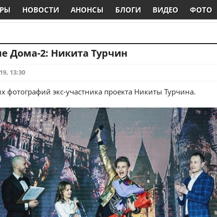
РЫ
НОВОСТИ
АНОНСЫ
БЛОГИ
ВИДЕО
ФОТО
е Дома-2: Никита Турчин
19, 13:30
х фотографий экс-участника проекта Никиты Турчина.