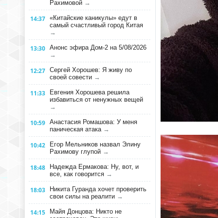
Рахимовой
→
«Китайские каникулы» едут в
14:37
самый счастливый город Китая
→
Анонс эфира Дом-2 на 5/08/2026
13:30
→
Сергей Хорошев: Я живу по
12:27
своей совести
→
Евгения Хорошева решила
11:33
избавиться от ненужных вещей
→
Анастасия Ромашова: У меня
10:59
паническая атака
→
Егор Мельников назвал Элину
10:42
Рахимову глупой
→
Надежда Ермакова: Ну, вот, и
18:48
все, как говорится
→
Никита Гуранда хочет проверить
18:03
свои силы на реалити
→
Майя Донцова: Никто не
14:15