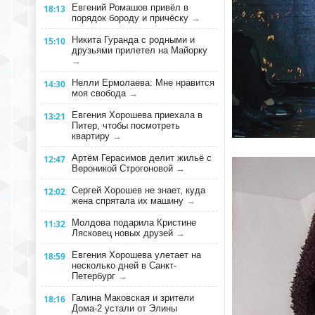
Евгений Ромашов привёл в
18:13
порядок бороду и причёску
→
Никита Гуранда с родными и
15:10
друзьями прилетел на Майорку
→
Нелли Ермолаева: Мне нравится
14:30
моя свобода
→
Евгения Хорошева приехала в
13:21
Питер, чтобы посмотреть
квартиру
→
Артём Герасимов делит жильё с
12:47
Вероникой Строгоновой
→
Сергей Хорошев не знает, куда
12:02
жена спрятала их машину
→
Молдова подарила Кристине
11:32
Лясковец новых друзей
→
Евгения Хорошева улетает на
18:59
несколько дней в Санкт-
Петербург
→
Галина Маковская и зрители
18:16
Дома-2 устали от Элины