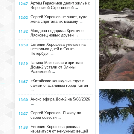
Артём Герасимов делит жильё с
12:47
Вероникой Строгоновой
→
Сергей Хорошев не знает, куда
12:02
жена спрятала их машину
→
Молдова подарила Кристине
11:32
Лясковец новых друзей
→
Евгения Хорошева улетает на
18:59
несколько дней в Санкт-
Петербург
→
Галина Маковская и зрители
18:16
Дома-2 устали от Элины
Рахимовой
→
«Китайские каникулы» едут в
14:37
самый счастливый город Китая
→
Анонс эфира Дом-2 на 5/08/2026
13:30
→
Сергей Хорошев: Я живу по
12:27
своей совести
→
Евгения Хорошева решила
11:33
избавиться от ненужных вещей