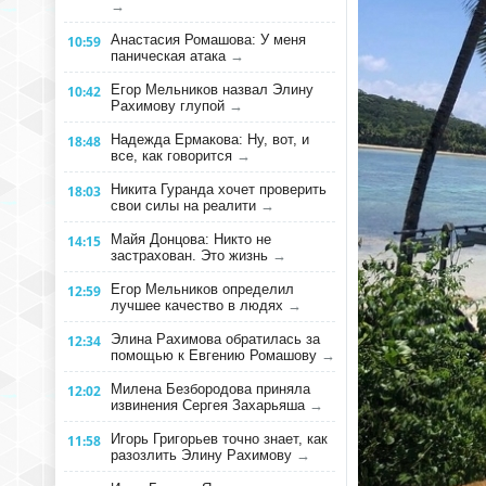
→
Анастасия Ромашова: У меня
10:59
паническая атака
→
Егор Мельников назвал Элину
10:42
Рахимову глупой
→
Надежда Ермакова: Ну, вот, и
18:48
все, как говорится
→
Никита Гуранда хочет проверить
18:03
свои силы на реалити
→
Майя Донцова: Никто не
14:15
застрахован. Это жизнь
→
Егор Мельников определил
12:59
лучшее качество в людях
→
Элина Рахимова обратилась за
12:34
помощью к Евгению Ромашову
→
Милена Безбородова приняла
12:02
извинения Сергея Захарьяша
→
Игорь Григорьев точно знает, как
11:58
разозлить Элину Рахимову
→