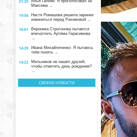
Илья Галкин: Я проголосовал за
21:25
Максима
→
Настя Ромашова решила заранее
19:56
извиниться перед Рахимовой
→
Вероника Строгонова пытается
18:01
впечатлить Артёма Герасимова
→
Ивана Михайличенко: Я пытаюсь
14:29
тебя понять
→
Мельников не нашёл друзей,
14:22
чтобы отметить день рождения?
→
СВЕЖИЕ НОВОСТИ