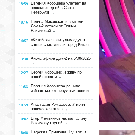
Евгения Хорошева улетает на
18:59
несколько дней в Санкт-
Петербург
→
Галина Маковская и зрители
18:16
Дома-2 устали от Элины
Рахимовой
→
«Китайские каникулы» едут в
14:37
самый счастливый город Китая
→
Анонс эфира Дом-2 на 5/08/2026
13:30
→
Сергей Хорошев: Я живу по
12:27
своей совести
→
Евгения Хорошева решила
11:33
избавиться от ненужных вещей
→
Анастасия Ромашова: У меня
10:59
паническая атака
→
Егор Мельников назвал Элину
10:42
Рахимову глупой
→
Надежда Ермакова: Ну, вот, и
18:48