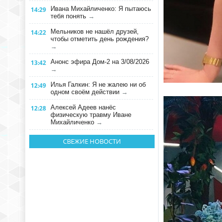
Ивана Михайличенко: Я пытаюсь
14:29
тебя понять
→
Мельников не нашёл друзей,
14:22
чтобы отметить день рождения?
→
Анонс эфира Дом-2 на 3/08/2026
13:42
→
Илья Галкин: Я не жалею ни об
12:49
одном своём действии
→
Алексей Адеев нанёс
12:28
физическую травму Иване
Михайличенко
→
СВЕЖИЕ НОВОСТИ