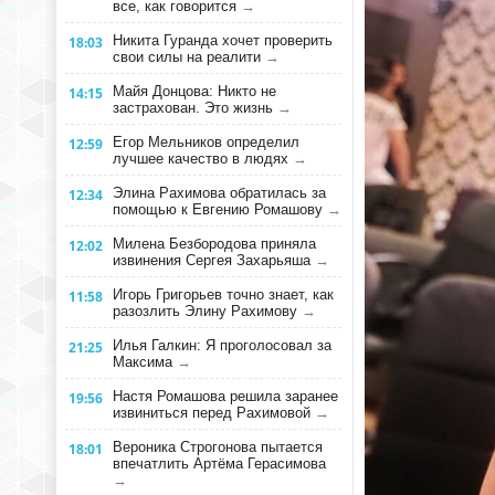
все, как говорится
→
Никита Гуранда хочет проверить
18:03
свои силы на реалити
→
Майя Донцова: Никто не
14:15
застрахован. Это жизнь
→
Егор Мельников определил
12:59
лучшее качество в людях
→
Элина Рахимова обратилась за
12:34
помощью к Евгению Ромашову
→
Милена Безбородова приняла
12:02
извинения Сергея Захарьяша
→
Игорь Григорьев точно знает, как
11:58
разозлить Элину Рахимову
→
Илья Галкин: Я проголосовал за
21:25
Максима
→
Настя Ромашова решила заранее
19:56
извиниться перед Рахимовой
→
Вероника Строгонова пытается
18:01
впечатлить Артёма Герасимова
→