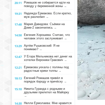
Ромашов не собирается идти на
20:11
поводу у беременной жены
→
Надежда Ермакова: Если кратко,
19:31
муж разлюбил
→
Мария Давидова: Съёмки на
17:48
Доме-2 закончились
→
Евгения Хорошева: Считаю, что
14:58
человек этого заслуживает
→
Артём Рышковский: Я не
13:29
понимаю?
→
У Егора Мельникова нет денег на
12:47
хотелки Вероники Гракович
→
Ермакова уехала с поляны под
12:21
радостные крики толпы
→
Евгений Ромашов привёл в
18:13
порядок бороду и причёску
→
Никита Гуранда с родными и
15:10
друзьями прилетел на Майорку
→
Нелли Ермолаева: Мне нравится
14:30