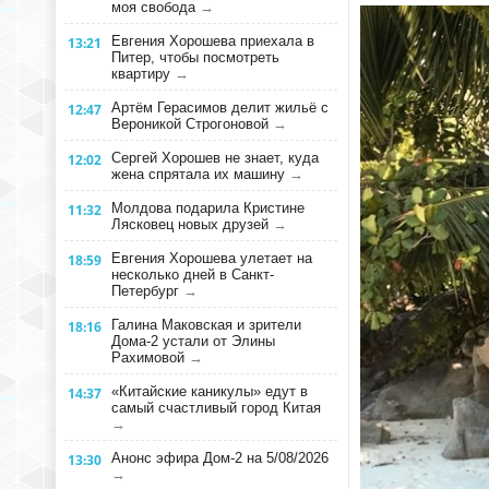
моя свобода
→
Евгения Хорошева приехала в
13:21
Питер, чтобы посмотреть
квартиру
→
Артём Герасимов делит жильё с
12:47
Вероникой Строгоновой
→
Сергей Хорошев не знает, куда
12:02
жена спрятала их машину
→
Молдова подарила Кристине
11:32
Лясковец новых друзей
→
Евгения Хорошева улетает на
18:59
несколько дней в Санкт-
Петербург
→
Галина Маковская и зрители
18:16
Дома-2 устали от Элины
Рахимовой
→
«Китайские каникулы» едут в
14:37
самый счастливый город Китая
→
Анонс эфира Дом-2 на 5/08/2026
13:30
→