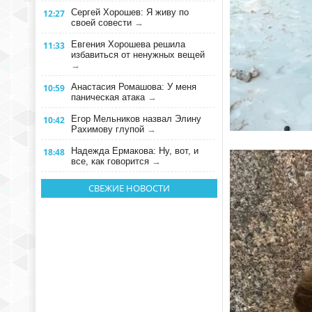
Сергей Хорошев: Я живу по
12:27
своей совести
→
Евгения Хорошева решила
11:33
избавиться от ненужных вещей
→
Анастасия Ромашова: У меня
10:59
паническая атака
→
Егор Мельников назвал Элину
10:42
Рахимову глупой
→
Надежда Ермакова: Ну, вот, и
18:48
все, как говорится
→
СВЕЖИЕ НОВОСТИ