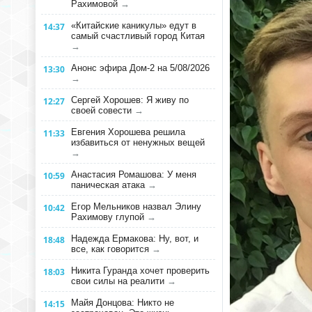
Рахимовой
→
«Китайские каникулы» едут в
14:37
самый счастливый город Китая
→
Анонс эфира Дом-2 на 5/08/2026
13:30
→
Сергей Хорошев: Я живу по
12:27
своей совести
→
Евгения Хорошева решила
11:33
избавиться от ненужных вещей
→
Анастасия Ромашова: У меня
10:59
паническая атака
→
Егор Мельников назвал Элину
10:42
Рахимову глупой
→
Надежда Ермакова: Ну, вот, и
18:48
все, как говорится
→
Никита Гуранда хочет проверить
18:03
свои силы на реалити
→
Майя Донцова: Никто не
14:15