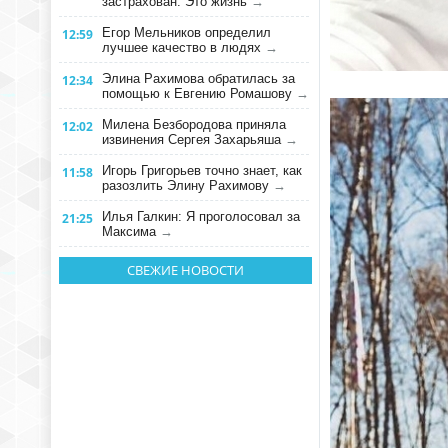
застрахован. Это жизнь
→
Егор Мельников определил
12:59
лучшее качество в людях
→
Элина Рахимова обратилась за
12:34
помощью к Евгению Ромашову
→
Милена Безбородова приняла
12:02
извинения Сергея Захарьяша
→
Игорь Григорьев точно знает, как
11:58
разозлить Элину Рахимову
→
Илья Галкин: Я проголосовал за
21:25
Максима
→
СВЕЖИЕ НОВОСТИ