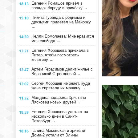
Евгений Ромашов привёл в
18:13
порядок бороду и причёску
→
Никита Гуранда с родными и
15:10
друзьями прилетел на Майорку
→
Нелли Ермолаева: Мне нравится
14:30
моя свобода
→
Евгения Хорошева приехала в
13:21
Питер, чтобы посмотреть
квартиру
→
Артём Герасимов делит жильё с
12:47
Вероникой Строгоновой
→
Сергей Хорошев не знает, куда
12:02
жена спрятала их машину
→
Молдова подарила Кристине
11:32
Лясковец новых друзей
→
Евгения Хорошева улетает на
18:59
несколько дней в Санкт-
Петербург
→
Галина Маковская и зрители
18:16
Дома-2 устали от Элины