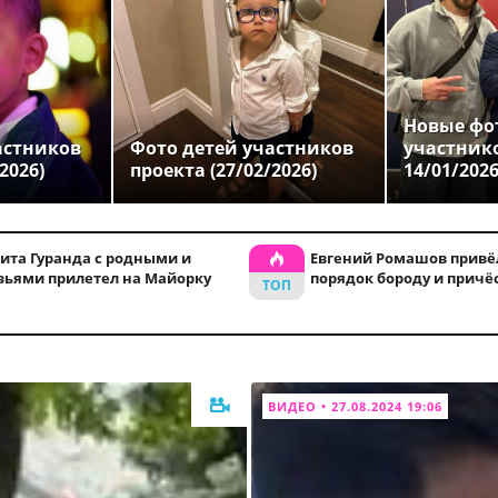
Новые фо
астников
Фото детей участников
участник
2026)
проекта (27/02/2026)
14/01/202
ита Гуранда с родными и
Евгений Ромашов привё
зьями прилетел на Майорку
порядок бороду и причё
ВИДЕО • 27.08.2024 19:06