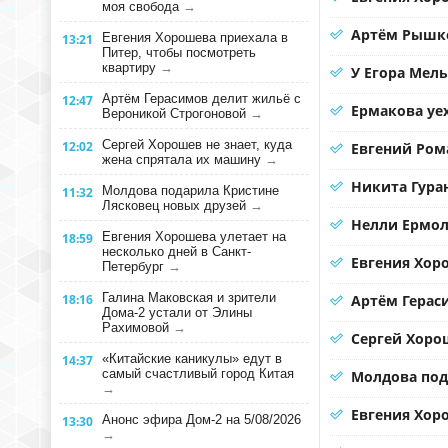
моя свобода
→
Артём Рышко
Евгения Хорошева приехала в
13:21
Питер, чтобы посмотреть
квартиру
→
У Егора Мел
Артём Герасимов делит жильё с
12:47
Ермакова уе
Вероникой Строгоновой
→
Сергей Хорошев не знает, куда
12:02
Евгений Ром
жена спрятала их машину
→
Никита Гура
Молдова подарила Кристине
11:32
Лясковец новых друзей
→
Нелли Ермол
Евгения Хорошева улетает на
18:59
несколько дней в Санкт-
Евгения Хор
Петербург
→
Галина Маковская и зрители
18:16
Артём Герас
Дома-2 устали от Элины
Рахимовой
→
Сергей Хорош
«Китайские каникулы» едут в
14:37
самый счастливый город Китая
Молдова под
→
Евгения Хоро
Анонс эфира Дом-2 на 5/08/2026
13:30
→