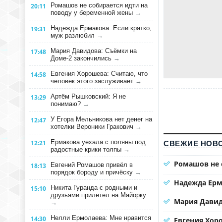
Ромашов не собирается идти на
20:11
поводу у беременной жены
→
Надежда Ермакова: Если кратко,
19:31
муж разлюбил
→
Мария Давидова: Съёмки на
17:48
Доме-2 закончились
→
Евгения Хорошева: Считаю, что
14:58
человек этого заслуживает
→
Артём Рышковский: Я не
13:29
понимаю?
→
У Егора Мельникова нет денег на
12:47
хотелки Вероники Гракович
→
Ермакова уехала с поляны под
12:21
СВЕЖИЕ НОВО
радостные крики толпы
→
Ромашов не 
Евгений Ромашов привёл в
18:13
порядок бороду и причёску
→
Надежда Ерм
Никита Гуранда с родными и
15:10
друзьями прилетел на Майорку
Мария Давид
→
Нелли Ермолаева: Мне нравится
14:30
Евгения Хоро