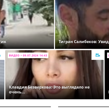
тик
Тигран Салибеков: Увид
ВИДЕО • 09.07.2024 14:43
Клавдия Безверхова: Это выглядело не
очень...