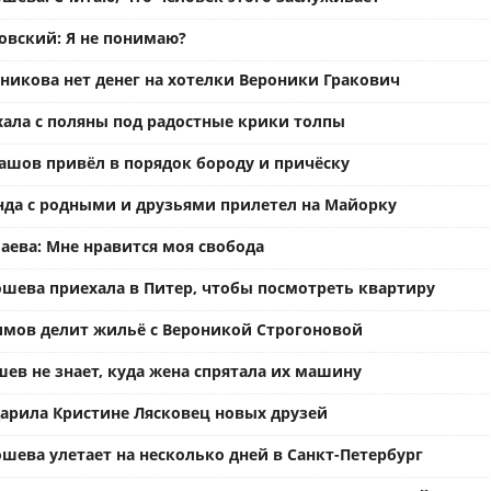
вский: Я не понимаю?
ьникова нет денег на хотелки Вероники Гракович
хала с поляны под радостные крики толпы
ашов привёл в порядок бороду и причёску
нда с родными и друзьями прилетел на Майорку
аева: Мне нравится моя свобода
ошева приехала в Питер, чтобы посмотреть квартиру
имов делит жильё с Вероникой Строгоновой
ев не знает, куда жена спрятала их машину
арила Кристине Лясковец новых друзей
шева улетает на несколько дней в Санкт-Петербург