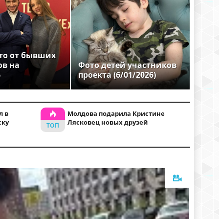
то от бывших
ов на
Фото детей участников
6
проекта (6/01/2026)
л в
Молдова подарила Кристине
ску
Лясковец новых друзей