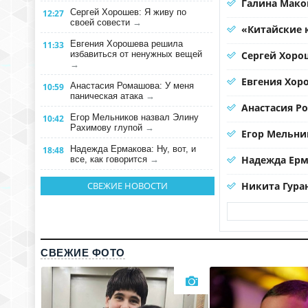
Галина Мако
Сергей Хорошев: Я живу по
12:27
своей совести
→
«Китайские 
Евгения Хорошева решила
11:33
избавиться от ненужных вещей
Сергей Хорош
→
Евгения Хор
Анастасия Ромашова: У меня
10:59
паническая атака
→
Анастасия Р
Егор Мельников назвал Элину
10:42
Рахимову глупой
→
Егор Мельни
Надежда Ермакова: Ну, вот, и
18:48
Надежда Ерма
все, как говорится
→
СВЕЖИЕ НОВОСТИ
Никита Гура
СВЕЖИЕ ФОТО