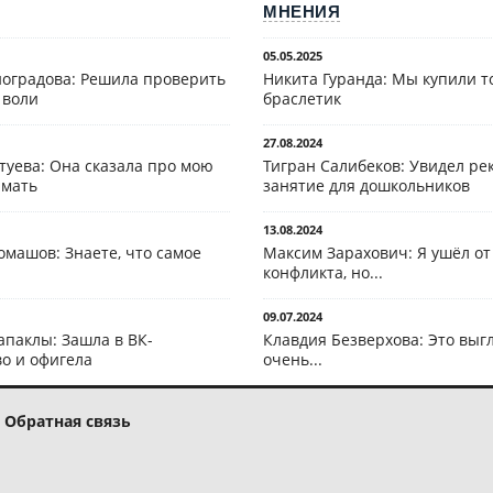
МНЕНИЯ
05.05.2025
оградова: Решила проверить
Никита Гуранда: Мы купили т
 воли
браслетик
27.08.2024
туева: Она сказала про мою
Тигран Салибеков: Увидел рек
 мать
занятие для дошкольников
13.08.2024
омашов: Знаете, что самое
Максим Зарахович: Я ушёл от
конфликта, но...
09.07.2024
апаклы: Зашла в ВК-
Клавдия Безверхова: Это выг
о и офигела
очень...
Обратная связь