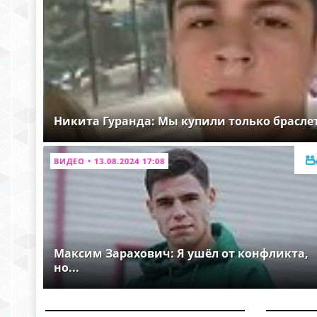
Никита Гуранда: Мы купили только брасле
ВИДЕО • 13.08.2024 17:08
Максим Зарахович: Я ушёл от конфликта,
но...