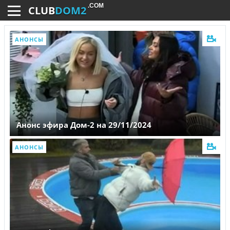
.COM
CLUB
DOM2
АНОНСЫ
Анонс эфира Дом-2 на 29/11/2024
АНОНСЫ