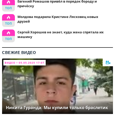
Евгений Ромашов привёл в порядок бороду и
причёску
Молдова подарила Кристине Лясковец новых
друзей
Сергей Хорошев не знает, куда жена спрятала их
машину
СВЕЖИЕ ВИДЕО
ВИДЕО • 05.05.2025 17:07
Никита Гуранда: Мы купили только браслетик