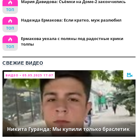
Мария Давидова: Съёмки на Доме-2 закончились
Надежда Ермакова: Если кратко, муж разлюбил
Ермакова уехала с поляны под радостные крики
толпы
СВЕЖИЕ ВИДЕО
ВИДЕО • 05.05.2025 17:07
Никита Гуранда: Мы купили только браслетик