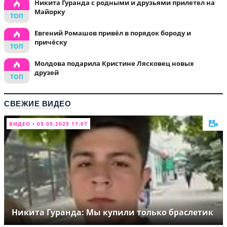
Никита Гуранда с родными и друзьями прилетел на
Майорку
Евгений Ромашов привёл в порядок бороду и
причёску
Молдова подарила Кристине Лясковец новых
друзей
СВЕЖИЕ ВИДЕО
ВИДЕО • 05.05.2025 17:07
Никита Гуранда: Мы купили только браслетик