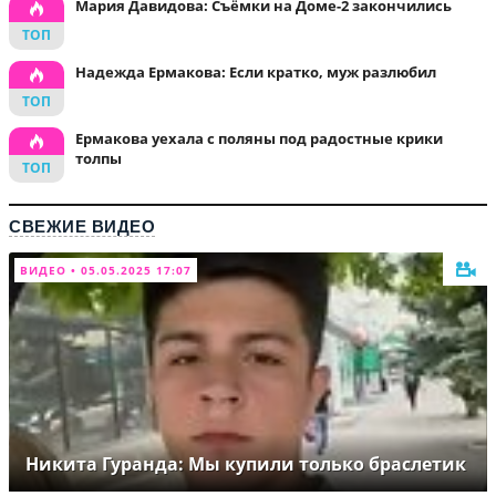
Мария Давидова: Съёмки на Доме-2 закончились
Надежда Ермакова: Если кратко, муж разлюбил
Ермакова уехала с поляны под радостные крики
толпы
СВЕЖИЕ ВИДЕО
ВИДЕО • 05.05.2025 17:07
Никита Гуранда: Мы купили только браслетик