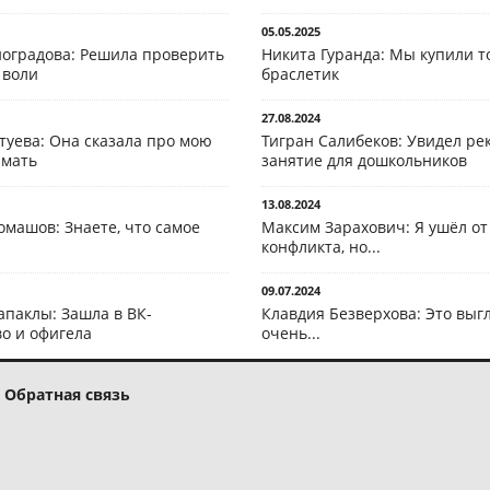
05.05.2025
оградова: Решила проверить
Никита Гуранда: Мы купили т
 воли
браслетик
27.08.2024
туева: Она сказала про мою
Тигран Салибеков: Увидел рек
 мать
занятие для дошкольников
13.08.2024
омашов: Знаете, что самое
Максим Зарахович: Я ушёл от
конфликта, но...
09.07.2024
апаклы: Зашла в ВК-
Клавдия Безверхова: Это выг
о и офигела
очень...
Обратная связь