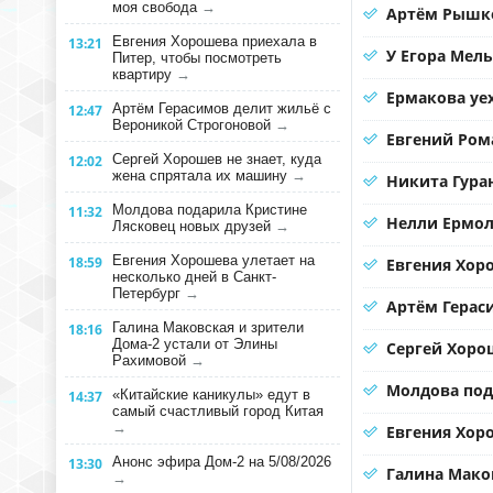
моя свобода
→
Артём Рышко
Евгения Хорошева приехала в
13:21
У Егора Мел
Питер, чтобы посмотреть
квартиру
→
Ермакова уе
Артём Герасимов делит жильё с
12:47
Вероникой Строгоновой
→
Евгений Ром
Сергей Хорошев не знает, куда
12:02
жена спрятала их машину
→
Никита Гура
Молдова подарила Кристине
11:32
Нелли Ермол
Лясковец новых друзей
→
Евгения Хорошева улетает на
18:59
Евгения Хор
несколько дней в Санкт-
Петербург
→
Артём Герас
Галина Маковская и зрители
18:16
Дома-2 устали от Элины
Сергей Хорош
Рахимовой
→
Молдова под
«Китайские каникулы» едут в
14:37
самый счастливый город Китая
→
Евгения Хоро
Анонс эфира Дом-2 на 5/08/2026
13:30
Галина Мако
→