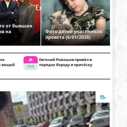
то от бывших
ов на
Фото детей участников
6
проекта (6/01/2026)
ла
Евгений Ромашов привёл в
х вещей
порядок бороду и причёску