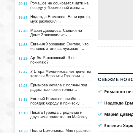
Ромашов не собирается идти на
20:11
поводу у беременной жены
→
Надежда Ермакова: Если кратко,
19:31
муж разлюбил
→
Мария Давидова: Съёмки на
17:48
Доме-2 закончились
→
Евгения Хорошева: Считаю, что
14:58
человек этого заслуживает
→
Артём Рышковский: Я не
13:29
понимаю?
→
У Егора Мельникова нет денег на
12:47
хотелки Вероники Гракович
→
СВЕЖИЕ НОВО
Ермакова уехала с поляны под
12:21
радостные крики толпы
→
Ромашов не 
Евгений Ромашов привёл в
18:13
Надежда Ерм
порядок бороду и причёску
→
Никита Гуранда с родными и
15:10
Мария Давид
друзьями прилетел на Майорку
→
Евгения Хоро
Нелли Ермолаева: Мне нравится
14:30