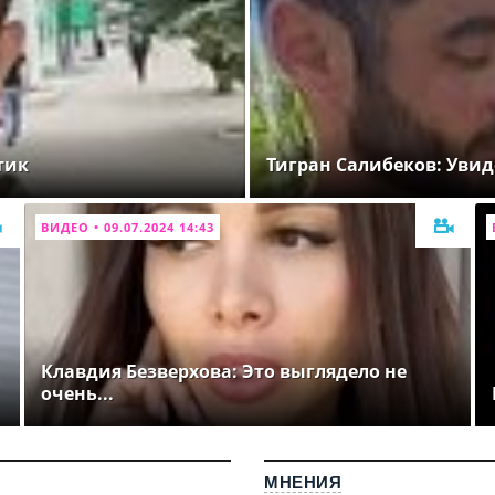
тик
Тигран Салибеков: Увид
ВИДЕО • 09.07.2024 14:43
Клавдия Безверхова: Это выглядело не
очень...
МНЕНИЯ