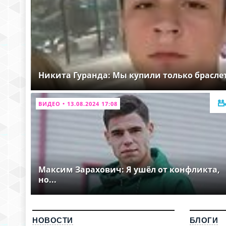
Никита Гуранда: Мы купили только брасле
ВИДЕО • 13.08.2024 17:08
Максим Зарахович: Я ушёл от конфликта,
но...
НОВОСТИ
БЛОГИ