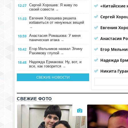
Сергей Хорошев: Я живу по
12:27
«Китайские 
своей совести
→
Сергей Хорош
Евгения Хорошева решила
11:33
избавиться от ненужных вещей
→
Евгения Хор
Анастасия Ромашова: У меня
10:59
Анастасия Р
паническая атака
→
Егор Мельников назвал Элину
Егор Мельни
10:42
Рахимову глупой
→
Надежда Ерма
Надежда Ермакова: Ну, вот, и
18:48
все, как говорится
→
Никита Гура
СВЕЖИЕ НОВОСТИ
СВЕЖИЕ ФОТО