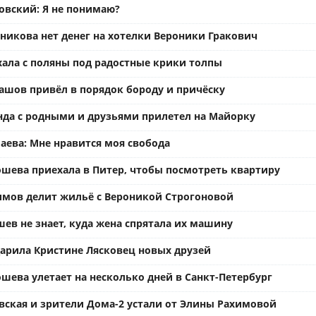
вский: Я не понимаю?
ьникова нет денег на хотелки Вероники Гракович
хала с поляны под радостные крики толпы
ашов привёл в порядок бороду и причёску
нда с родными и друзьями прилетел на Майорку
аева: Мне нравится моя свобода
ошева приехала в Питер, чтобы посмотреть квартиру
имов делит жильё с Вероникой Строгоновой
ев не знает, куда жена спрятала их машину
арила Кристине Лясковец новых друзей
шева улетает на несколько дней в Санкт-Петербург
вская и зрители Дома-2 устали от Элины Рахимовой