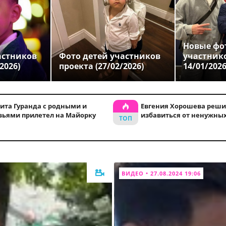
Новые фо
астников
Фото детей участников
участник
2026)
проекта (27/02/2026)
14/01/202
ита Гуранда с родными и
Евгения Хорошева реши
зьями прилетел на Майорку
избавиться от ненужны
ВИДЕО • 27.08.2024 19:06