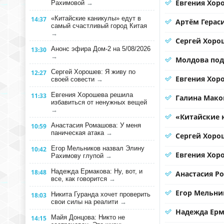
Евгения Хор
Рахимовой
→
«Китайские каникулы» едут в
14:37
Артём Герас
самый счастливый город Китая
→
Сергей Хорош
Анонс эфира Дом-2 на 5/08/2026
13:30
→
Молдова под
Сергей Хорошев: Я живу по
12:27
Евгения Хоро
своей совести
→
Евгения Хорошева решила
11:33
Галина Мако
избавиться от ненужных вещей
→
«Китайские 
Анастасия Ромашова: У меня
10:59
паническая атака
→
Сергей Хорош
Егор Мельников назвал Элину
10:42
Евгения Хор
Рахимову глупой
→
Надежда Ермакова: Ну, вот, и
18:48
Анастасия Р
все, как говорится
→
Егор Мельни
Никита Гуранда хочет проверить
18:03
свои силы на реалити
→
Надежда Ерма
Майя Донцова: Никто не
14:15