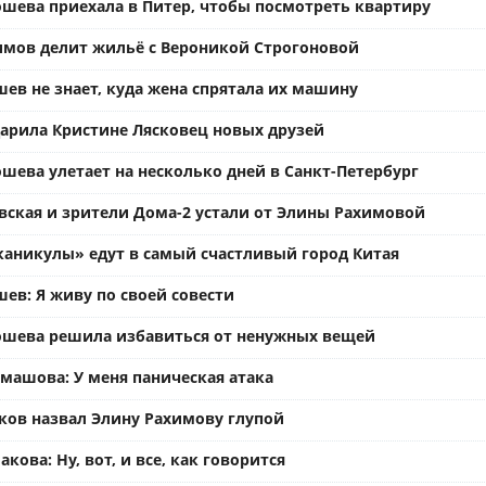
ошева приехала в Питер, чтобы посмотреть квартиру
имов делит жильё с Вероникой Строгоновой
ев не знает, куда жена спрятала их машину
арила Кристине Лясковец новых друзей
шева улетает на несколько дней в Санкт-Петербург
вская и зрители Дома-2 устали от Элины Рахимовой
каникулы» едут в самый счастливый город Китая
ев: Я живу по своей совести
ошева решила избавиться от ненужных вещей
омашова: У меня паническая атака
ков назвал Элину Рахимову глупой
кова: Ну, вот, и все, как говорится