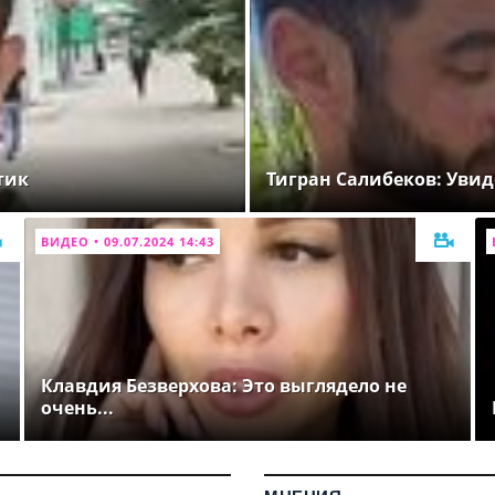
тик
Тигран Салибеков: Увид
ВИДЕО • 09.07.2024 14:43
Клавдия Безверхова: Это выглядело не
очень...