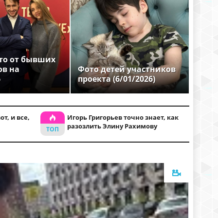
то от бывших
ов на
Фото детей участников
6
проекта (6/01/2026)
т, и все,
Игорь Григорьев точно знает, как
разозлить Элину Рахимову