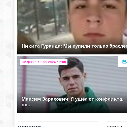
Никита Гуранда: Мы купили только брасле
ВИДЕО • 13.08.2024 17:08
Максим Зарахович: Я ушёл от конфликта,
но...