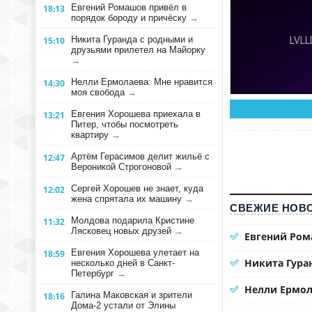
Евгений Ромашов привёл в
18:13
порядок бороду и причёску
→
Никита Гуранда с родными и
15:10
друзьями прилетел на Майорку
→
Нелли Ермолаева: Мне нравится
14:30
моя свобода
→
Евгения Хорошева приехала в
13:21
Питер, чтобы посмотреть
квартиру
→
Артём Герасимов делит жильё с
12:47
Вероникой Строгоновой
→
Сергей Хорошев не знает, куда
12:02
жена спрятала их машину
→
СВЕЖИЕ НОВО
Молдова подарила Кристине
11:32
Лясковец новых друзей
→
Евгений Ром
Евгения Хорошева улетает на
18:59
Никита Гура
несколько дней в Санкт-
Петербург
→
Нелли Ермол
Галина Маковская и зрители
18:16
Дома-2 устали от Элины