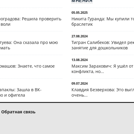
МНЕНИЯ
05.05.2025
оградова: Решила проверить
Никита Гуранда: Мы купили т
 воли
браслетик
27.08.2024
туева: Она сказала про мою
Тигран Салибеков: Увидел рек
 мать
занятие для дошкольников
13.08.2024
омашов: Знаете, что самое
Максим Зарахович: Я ушёл от
конфликта, но...
09.07.2024
апаклы: Зашла в ВК-
Клавдия Безверхова: Это выг
о и офигела
очень...
Обратная связь