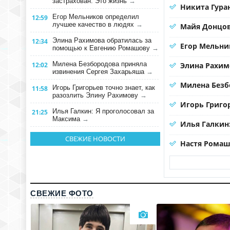
застрахован. Это жизнь
→
Никита Гура
Егор Мельников определил
12:59
лучшее качество в людях
→
Майя Донцов
Элина Рахимова обратилась за
12:34
Егор Мельни
помощью к Евгению Ромашову
→
Милена Безбородова приняла
12:02
Элина Рахим
извинения Сергея Захарьяша
→
Милена Безб
Игорь Григорьев точно знает, как
11:58
разозлить Элину Рахимову
→
Игорь Григо
Илья Галкин: Я проголосовал за
21:25
Максима
→
Илья Галкин
СВЕЖИЕ НОВОСТИ
Настя Ромаш
СВЕЖИЕ ФОТО