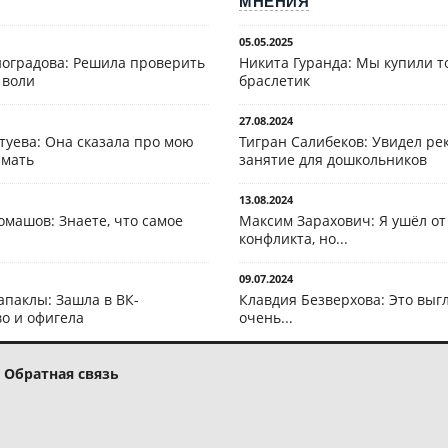
МНЕНИЯ
05.05.2025
оградова: Решила проверить
Никита Гуранда: Мы купили т
 воли
браслетик
27.08.2024
туева: Она сказала про мою
Тигран Салибеков: Увидел рек
 мать
занятие для дошкольников
13.08.2024
омашов: Знаете, что самое
Максим Зарахович: Я ушёл от
конфликта, но...
09.07.2024
апаклы: Зашла в ВК-
Клавдия Безверхова: Это выг
о и офигела
очень...
Обратная связь