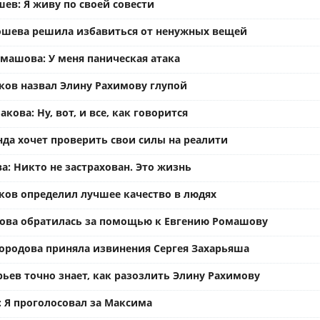
ев: Я живу по своей совести
ошева решила избавиться от ненужных вещей
омашова: У меня паническая атака
ков назвал Элину Рахимову глупой
кова: Ну, вот, и все, как говорится
нда хочет проверить свои силы на реалити
а: Никто не застрахован. Это жизнь
ков определил лучшее качество в людях
ова обратилась за помощью к Евгению Ромашову
ородова приняла извинения Сергея Захарьяша
рьев точно знает, как разозлить Элину Рахимову
: Я проголосовал за Максима