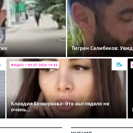
тик
Тигран Салибеков: Увид
ВИДЕО • 09.07.2024 14:43
Клавдия Безверхова: Это выглядело не
очень...