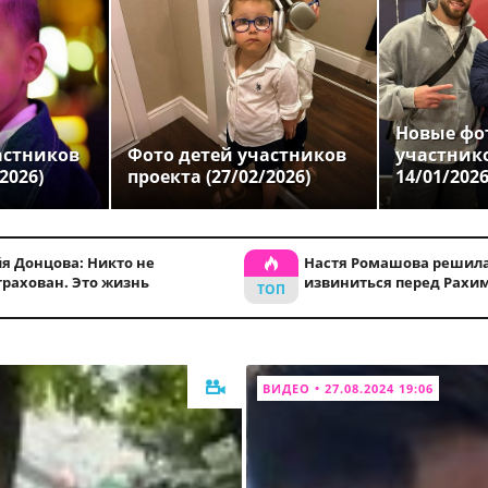
Новые фо
астников
Фото детей участников
участник
2026)
проекта (27/02/2026)
14/01/202
я Донцова: Никто не
Настя Ромашова решила
трахован. Это жизнь
извиниться перед Рахи
ВИДЕО • 27.08.2024 19:06