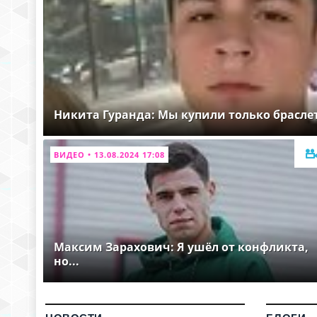
Никита Гуранда: Мы купили только брасле
ВИДЕО • 13.08.2024 17:08
Максим Зарахович: Я ушёл от конфликта,
но...