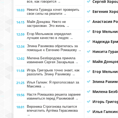
Сергей Хорош
все, как говорится
→
Никита Гуранда хочет проверить
18:03
Евгения Хор
свои силы на реалити
→
Анастасия Р
Майя Донцова: Никто не
14:15
застрахован. Это жизнь
→
Егор Мельни
Егор Мельников определил
12:59
лучшее качество в людях
→
Надежда Ерма
Элина Рахимова обратилась за
12:34
помощью к Евгению Ромашову
→
Никита Гура
Милена Безбородова приняла
12:02
Майя Донцов
извинения Сергея Захарьяша
→
Игорь Григорьев точно знает, как
11:58
Егор Мельни
разозлить Элину Рахимову
→
Элина Рахим
Илья Галкин: Я проголосовал за
21:25
Максима
→
Милена Безб
Настя Ромашова решила заранее
19:56
извиниться перед Рахимовой
→
Игорь Григо
Вероника Строгонова пытается
18:01
впечатлить Артёма Герасимова
Илья Галкин
→