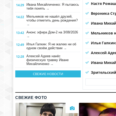
Настя Ромаш
Ивана Михайличенко: Я пытаюсь
14:29
тебя понять
→
Вероника Ст
Мельников не нашёл друзей,
14:22
чтобы отметить день рождения?
Ивана Михай
→
Анонс эфира Дом-2 на 3/08/2026
13:42
Мельников н
→
Илья Галкин
Илья Галкин: Я не жалею ни об
12:49
одном своём действии
→
Алексей Аде
Алексей Адеев нанёс
12:28
физическую травму Иване
Ивана Михай
Михайличенко
→
Зрительский 
СВЕЖИЕ НОВОСТИ
СВЕЖИЕ ФОТО