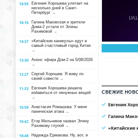
Евгения Хорошева улетает на
18:59
несколько дней в Санкт-
Петербург
→
Галина Маковская и зрители
18:16
Дома-2 устали от Элины
Рахимовой
→
«Китайские каникулы» едут в
14:37
самый счастливый город Китая
→
Анонс эфира Дом-2 на 5/08/2026
13:30
→
Сергей Хорошев: Я живу по
12:27
своей совести
→
Евгения Хорошева решила
11:33
СВЕЖИЕ НОВО
избавиться от ненужных вещей
→
Евгения Хоро
Анастасия Ромашова: У меня
10:59
паническая атака
→
Галина Мако
Егор Мельников назвал Элину
10:42
Рахимову глупой
→
«Китайские 
Надежда Ермакова: Ну, вот, и
18:48